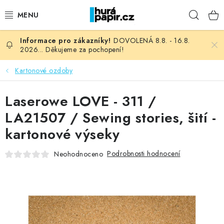
Přejít
Hleda
na
obsah
DOVOLENÁ 8.8. - 16.8.
NOVINKY
2026... Děkujeme za pochopení!
HURÁ DÍLNA
Kartonové ozdoby
VŠECHNO ZBOŽÍ
Laserowe LOVE - 311 /
LA21507 / Sewing stories, šití -
KNIHAŘSKÝ MATERIÁL
kartonové výseky
KURZY NATY LYSAK
Podrobnosti hodnocení
Neohodnoceno
OBLÍBENÉ ♥️
FOTORECENZE