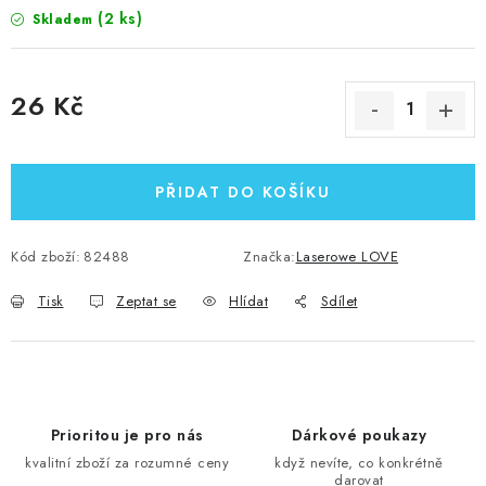
(2 ks)
Skladem
26 Kč
Měrná cena:
PŘIDAT DO KOŠÍKU
Kód zboží:
82488
Značka:
Laserowe LOVE
Tisk
Zeptat se
Hlídat
Sdílet
Prioritou je pro nás
Dárkové poukazy
kvalitní zboží za rozumné ceny
když nevíte, co konkrétně
darovat