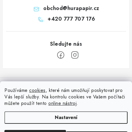
obchod
@
hurapapir.cz
+420 777 707 176
Z
á
Informace pro vás
p
Používáme
cookies
, které nám umožňují poskytovat pro
a
Vás lepší služby. Na kontrolu cookies ve Vašem počítači
Doprava
Nepřehlédněte
t
můžete použít tento
online nástroj
.
Kontakty
í
Blog s nápady a návody
Facebook
Nastavení
Moje objednávka
Slovník pojmů, české návody
Oblíbené ♥️