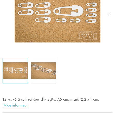
MOJE OBJEDNÁVKA
ZNAČKY
Doprava
Kontakty
Moje objednávka
Oblíbené ♥️
Hodnocení obchodu
Obchodní podmínky
Podmínky ochrany osobních údajů
Ověřování recenzí
Jak nakupovat
12 ks; větší spínací špendlík 2,8 x 7,5 cm; menší 2,2 x 1 cm.
Více informací