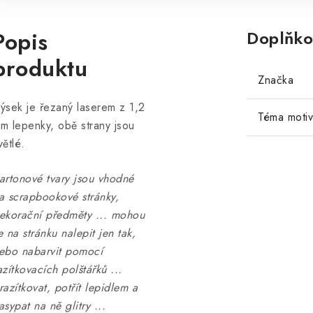
Popis
Doplňko
produktu
Značka
ýsek je řezaný laserem z 1,2
Téma moti
m lepenky, obě strany jsou
větlé.
artonové tvary jsou vhodné
a scrapbookové stránky,
ekorační předměty ... mohou
e na stránku nalepit jen tak,
ebo nabarvit pomocí
azítkovacích polštářků ...
razítkovat, potřít lepidlem a
asypat na ně glitry ...