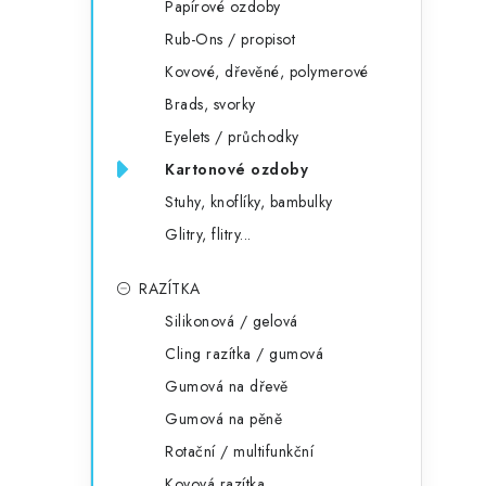
Papírové ozdoby
Rub-Ons / propisot
Kovové, dřevěné, polymerové
Brads, svorky
Eyelets / průchodky
Kartonové ozdoby
Stuhy, knoflíky, bambulky
Glitry, flitry...
RAZÍTKA
Silikonová / gelová
Cling razítka / gumová
Gumová na dřevě
Gumová na pěně
Rotační / multifunkční
Kovová razítka