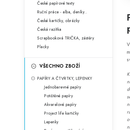
České papírové texty
Ruční práce - alba, deníky...
České kartičky, obrázky
Česká razítka
Scrapbooková TRIČKA, zástěry
V
Placky
m
s
VŠECHNO ZBOŽÍ
K
PAPÍRY A ČTVRTKY, LEPENKY
n
Jednobarevné papíry
d
Potištěné papíry
s
n
Akvarelové papíry
r
Project life kartičky
o
Lepenky
n