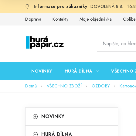
Přejít
DOVOLENÁ 8.8. - 16.8.
na
obsah
Doprava
Kontakty
Moje objednávka
Oblíbe
NOVINKY
HURÁ DÍLNA
VŠECHNO 
Domů
VŠECHNO ZBOŽÍ
OZDOBY
Kartono
P
K
Přeskočit
NOVINKY
kategorie
a
o
t
HURÁ DÍLNA