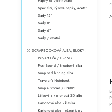
Papíry na vystřihování
n
Speciální, rýžové papíry, acetát
Sady 12"
M
Sady 8"
Sady 6"
Sady / ostatní
SCRAPBOOKOVÁ ALBA, BLOKY...
Project Life / D-RING
Post Bound / šroubová alba
Snapload binding alba
Traveler´s Notebook
Simple Stories / SN@P!
B
Látková a kartonová 3D alba
P
Kartonová alba - klasika
P
Kartonová alba - různé tvary