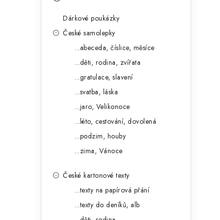
s
e
t
Dárkové poukázky
g
r
České samolepky
o
...abeceda, číslice, měsíce
a
r
...děti, rodina, zvířata
n
i
...gratulace, slavení
e
n
...svatba, láska
í
...jaro, Velikonoce
...léto, cestování, dovolená
p
...podzim, houby
a
...zima, Vánoce
n
České kartonové texty
e
...texty na papírová přání
l
...texty do deníků, alb
...děti, rodina