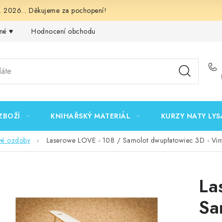
 2026... Děkujeme za pochopení!
né ♥️
Hodnocení obchodu
Obchodní podmínky
Podmínk
ZBOŽÍ
KNIHAŘSKÝ MATERIÁL
KURZY NATY LYS
vé ozdoby
Laserowe LOVE - 108 / Samolot dwupłatowiec 3D - Vin
La
Sa