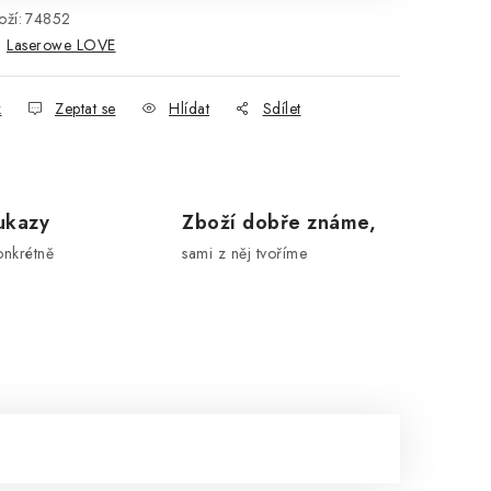
ží:
74852
:
Laserowe LOVE
k
Zeptat se
Hlídat
Sdílet
ukazy
Zboží dobře známe,
onkrétně
sami z něj tvoříme