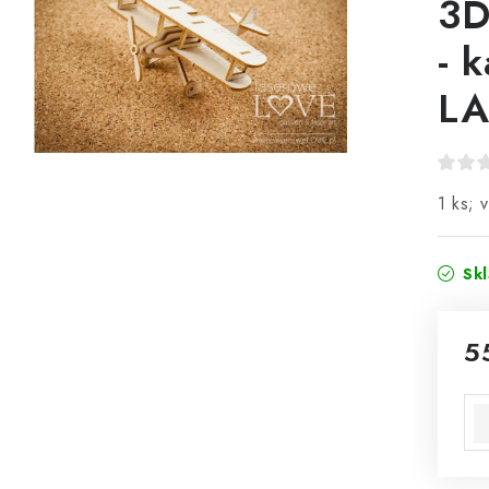
3D
- 
LA
1 ks; 
Sk
5
Mě