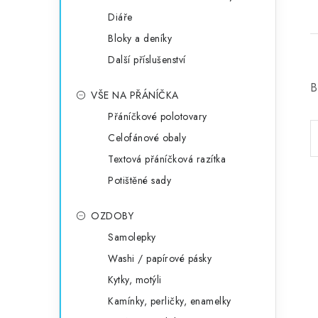
Diáře
Bloky a deníky
Další příslušenství
B
VŠE NA PŘÁNÍČKA
Přáníčkové polotovary
Celofánové obaly
Textová přáníčková razítka
Potištěné sady
OZDOBY
Samolepky
Washi / papírové pásky
Kytky, motýli
Kamínky, perličky, enamelky