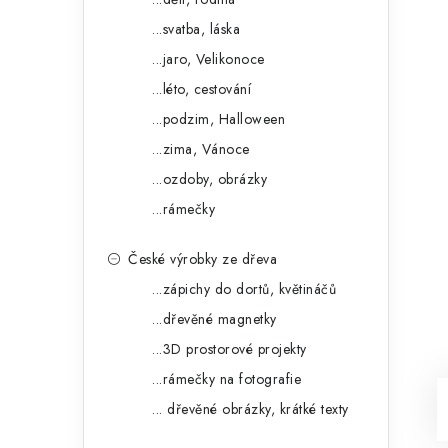
...svatba, láska
...jaro, Velikonoce
...léto, cestování
...podzim, Halloween
...zima, Vánoce
...ozdoby, obrázky
...rámečky
České výrobky ze dřeva
...zápichy do dortů, květináčů
...dřevěné magnetky
...3D prostorové projekty
...rámečky na fotografie
... dřevěné obrázky, krátké texty