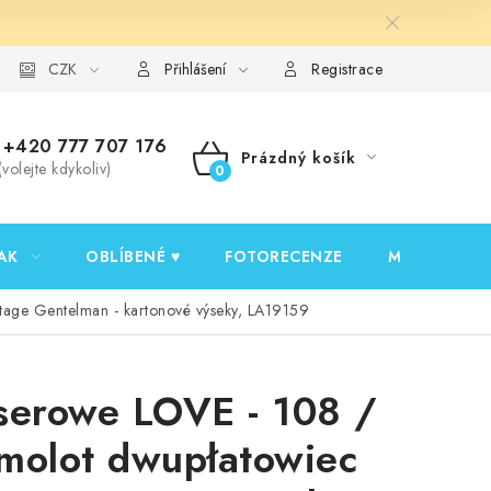
y ochrany osobních údajů
CZK
Ověřování recenzí
Jak nakupovat
Přihlášení
Registrace
+420 777 707 176
Prázdný košík
(volejte kdykoliv)
NÁKUPNÍ
KOŠÍK
AK
OBLÍBENÉ ♥️
FOTORECENZE
MOJE OBJED
tage Gentelman - kartonové výseky, LA19159
serowe LOVE - 108 /
molot dwupłatowiec