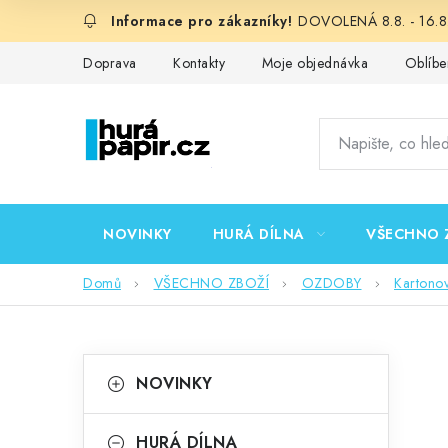
Přejít
DOVOLENÁ 8.8. - 16.8.
na
obsah
Doprava
Kontakty
Moje objednávka
Oblíbe
NOVINKY
HURÁ DÍLNA
VŠECHNO 
Domů
VŠECHNO ZBOŽÍ
OZDOBY
Kartono
P
K
Přeskočit
NOVINKY
kategorie
a
o
t
HURÁ DÍLNA