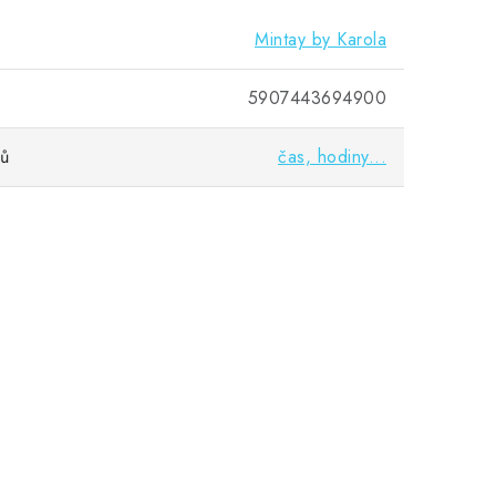
Mintay by Karola
5907443694900
vů
čas, hodiny...