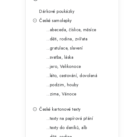
s
e
t
Dárkové poukázky
g
r
České samolepky
o
...abeceda, číslice, měsíce
a
r
...děti, rodina, zvířata
n
i
...gratulace, slavení
e
n
...svatba, láska
í
...jaro, Velikonoce
...léto, cestování, dovolená
p
...podzim, houby
a
...zima, Vánoce
n
České kartonové texty
e
...texty na papírová přání
l
...texty do deníků, alb
...děti, rodina