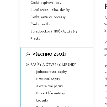
České papírové texty
Ruční práce - alba, deníky...
České kartičky, obrázky
A
v
Česká razítka
2
Scrapbooková TRIČKA, zástěry
Placky
V
m
VŠECHNO ZBOŽÍ
s
PAPÍRY A ČTVRTKY, LEPENKY
K
Jednobarevné papíry
n
d
Potištěné papíry
s
Akvarelové papíry
n
Project life kartičky
r
Lepenky
o