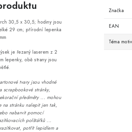
produktu
Značka
rch 30,5 x 30,5; hodiny jsou
EAN
elké 29 cm; přírodní lepenka
mm
Téma moti
ýsek je řezaný laserem z 2
m lepenky, obě strany jsou
větlé.
artonové tvary jsou vhodné
a scrapbookové stránky,
ekorační předměty ... mohou
e na stránku nalepit jen tak,
ebo nabarvit pomocí
azítkovacích polštářků ...
razítkovat, potřít lepidlem a