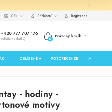
y ochrany osobních údajů
CZK
Ověřování recenzí
Jak nakupovat
Přihlášení
Registrace
+420 777 707 176
Prázdný košík
(volejte kdykoliv)
NÁKUPNÍ
KOŠÍK
AK
OBLÍBENÉ ♥️
FOTORECENZE
MOJE OBJED
ntay - hodiny -
rtonové motivy