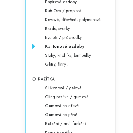
Papírové ozdoby
Rub-Ons / propisot
Kovové, dřevěné, polymerové
Brads, svorky
Eyelets / průchodky
Kartonové ozdoby
Stuhy, knoflíky, bambulky
Glitry, flitry...
RAZÍTKA
Silikonová / gelová
Cling razítka / gumová
Gumová na dřevě
Gumová na pěně
Rotační / multifunkční
Kovová razítka