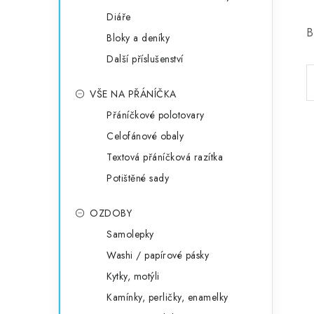
Diáře
B
Bloky a deníky
Další příslušenství
VŠE NA PŘÁNÍČKA
Přáníčkové polotovary
Celofánové obaly
Textová přáníčková razítka
Potištěné sady
OZDOBY
Samolepky
Washi / papírové pásky
Kytky, motýli
Kamínky, perličky, enamelky