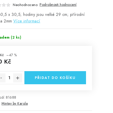
Podrobnosti hodnocení
Neohodnoceno
0,5 x 30,5; hodiny jsou velké 29 cm; přírodní
ka 2mm
Více informací
ladem
(2 ks)
 Kč
–47 %
0 Kč
rná cena:
PŘIDAT DO KOŠÍKU
ží:
81688
:
Mintay by Karola