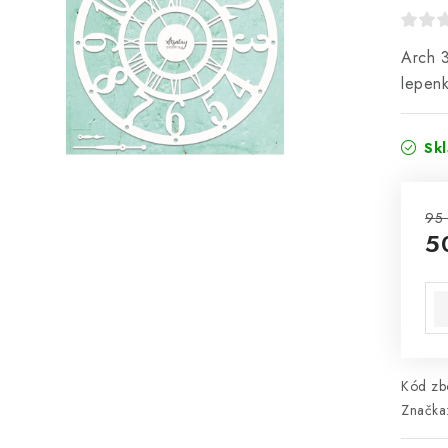
Arch 3
lepen
Sk
95
5
Mě
Kód zbo
Značka