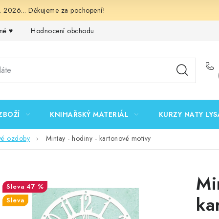
 2026... Děkujeme za pochopení!
né ♥️
Hodnocení obchodu
Obchodní podmínky
Podmínk
ZBOŽÍ
KNIHAŘSKÝ MATERIÁL
KURZY NATY LYS
vé ozdoby
Mintay - hodiny - kartonové motivy
Mi
47 %
ka
Sleva