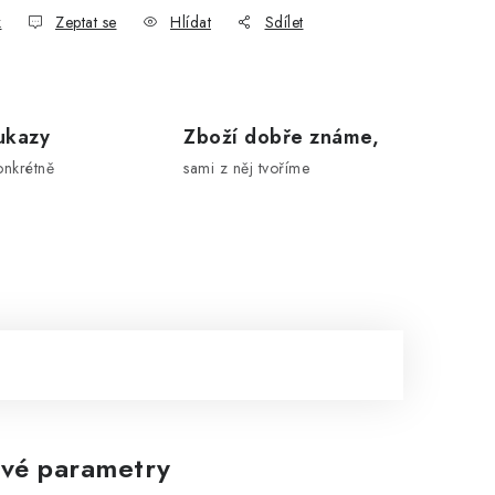
k
Zeptat se
Hlídat
Sdílet
ukazy
Zboží dobře známe,
onkrétně
sami z něj tvoříme
vé parametry