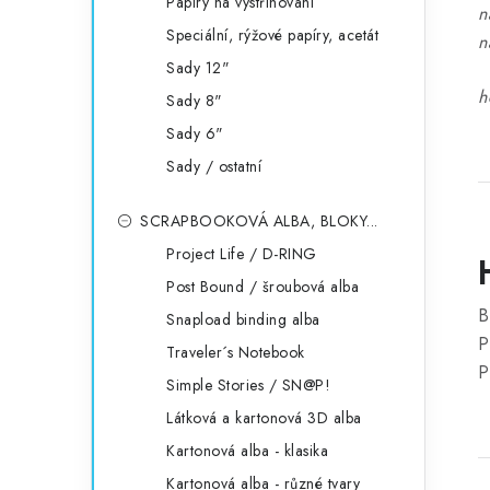
Papíry na vystřihování
n
Speciální, rýžové papíry, acetát
n
Sady 12"
h
Sady 8"
Sady 6"
Sady / ostatní
SCRAPBOOKOVÁ ALBA, BLOKY...
Project Life / D-RING
Post Bound / šroubová alba
B
Snapload binding alba
P
Traveler´s Notebook
P
Simple Stories / SN@P!
Látková a kartonová 3D alba
Kartonová alba - klasika
Kartonová alba - různé tvary