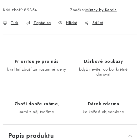
Měrná cena:
Kód zboží:
89854
Značka:
Mintay by Karola
Tisk
Zeptat se
Hlídat
Sdílet
Prioritou je pro nás
Dárkové poukazy
kvalitní zboží za rozumné ceny
když nevíte, co konkrétně
darovat
Zboží dobře známe,
Dárek zdarma
sami z něj tvoříme
ke každé objednávce
Popis produktu