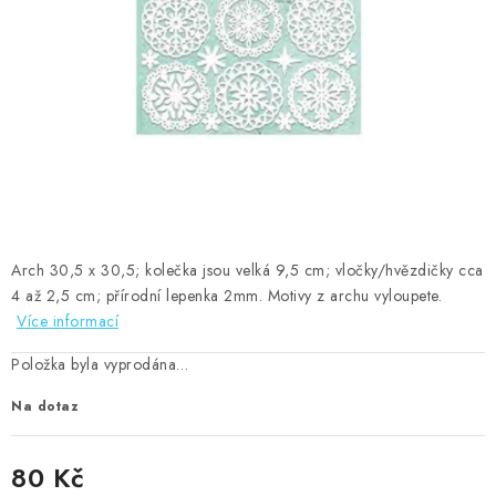
MOJE OBJEDNÁVKA
ZNAČKY
Doprava
Kontakty
Moje objednávka
Oblíbené ♥️
Hodnocení obchodu
Obchodní podmínky
Podmínky ochrany osobních údajů
Ověřování recenzí
Jak nakupovat
Arch 30,5 x 30,5; kolečka jsou velká 9,5 cm; vločky/hvězdičky cca
4 až 2,5 cm; přírodní lepenka 2mm. Motivy z archu vyloupete.
Více informací
Položka byla vyprodána…
Na dotaz
80 Kč