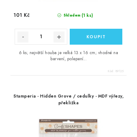
101 Kč
(1 ks)
Skladem
6 ks; největší houba je velká 13 x 16 cm; vhodné na
barvení, polepení...
Kód:
89125
Stamperia - Hidden Grove / cedulky - MDF výřezy,
překližka