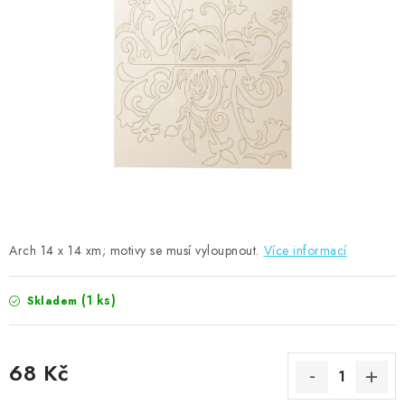
MOJE OBJEDNÁVKA
ZNAČKY
Doprava
Kontakty
Moje objednávka
Oblíbené ♥️
Hodnocení obchodu
Obchodní podmínky
Podmínky ochrany osobních údajů
Ověřování recenzí
Jak nakupovat
Arch 14 x 14 xm; motivy se musí vyloupnout.
Více informací
(1 ks)
Skladem
68 Kč
Měrná cena: