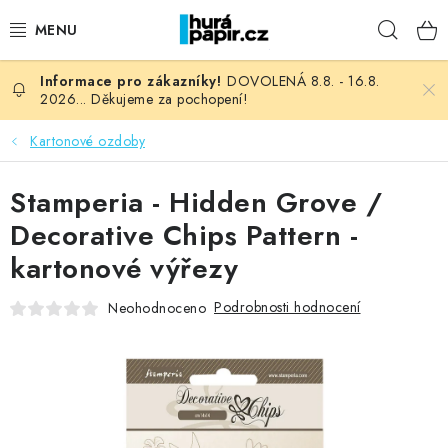
Přejít
Hleda
na
obsah
DOVOLENÁ 8.8. - 16.8.
NOVINKY
2026... Děkujeme za pochopení!
HURÁ DÍLNA
Kartonové ozdoby
VŠECHNO ZBOŽÍ
Stamperia - Hidden Grove /
Decorative Chips Pattern -
KNIHAŘSKÝ MATERIÁL
kartonové výřezy
KURZY NATY LYSAK
Podrobnosti hodnocení
Neohodnoceno
OBLÍBENÉ ♥️
FOTORECENZE