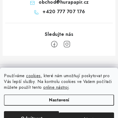
obchod
@
hurapapir.cz
+420 777 707 176
Z
á
Informace pro vás
p
Používáme
cookies
, které nám umožňují poskytovat pro
a
Vás lepší služby. Na kontrolu cookies ve Vašem počítači
Doprava
Nepřehlédněte
t
můžete použít tento
online nástroj
.
Kontakty
í
Blog s nápady a návody
Facebook
Nastavení
Moje objednávka
Slovník pojmů, české návody
Oblíbené ♥️
Copyright 2026
HuráPapír.cz
. Všechna práva vyhrazena.
Upravit nastavení
Hurá TÝM