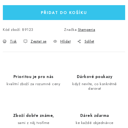
PŘIDAT DO KOŠÍKU
Kód zboží:
89123
Značka:
Stamperia
Tisk
Zeptat se
Hlídat
Sdílet
Prioritou je pro nás
Dárkové poukazy
kvalitní zboží za rozumné ceny
když nevíte, co konkrétně
darovat
Zboží dobře známe,
Dárek zdarma
sami z něj tvoříme
ke každé objednávce