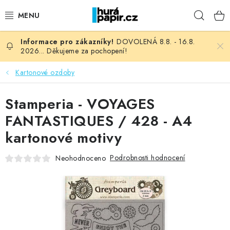
Přejít
Hleda
na
obsah
DOVOLENÁ 8.8. - 16.8.
NOVINKY
2026... Děkujeme za pochopení!
HURÁ DÍLNA
Kartonové ozdoby
VŠECHNO ZBOŽÍ
Stamperia - VOYAGES
FANTASTIQUES / 428 - A4
KNIHAŘSKÝ MATERIÁL
kartonové motivy
KURZY NATY LYSAK
Podrobnosti hodnocení
Neohodnoceno
OBLÍBENÉ ♥️
FOTORECENZE