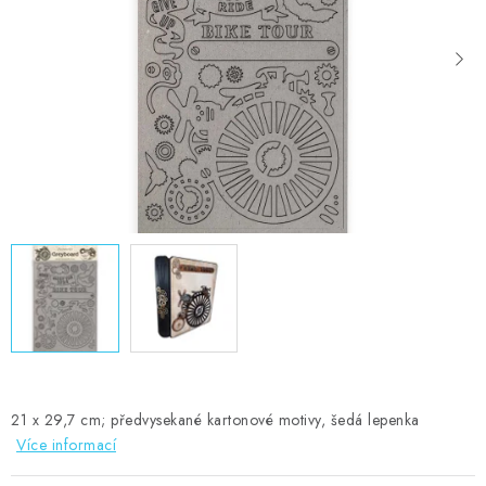
MOJE OBJEDNÁVKA
ZNAČKY
Doprava
Kontakty
Moje objednávka
Oblíbené ♥️
Hodnocení obchodu
Obchodní podmínky
Podmínky ochrany osobních údajů
Ověřování recenzí
Jak nakupovat
21 x 29,7 cm; předvysekané kartonové motivy, šedá lepenka
Více informací