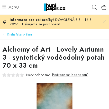
Přejít
Hleda
na
obsah
DOVOLENÁ 8.8. - 16.8.
NOVINKY
2026... Děkujeme za pochopení!
HURÁ DÍLNA
Knihařská plátna
VŠECHNO ZBOŽÍ
Alchemy of Art - Lovely Autumn
3 - syntetický voděodolný potah
KNIHAŘSKÝ MATERIÁL
70 x 33 cm
KURZY NATY LYSAK
Podrobnosti hodnocení
Neohodnoceno
OBLÍBENÉ ♥️
FOTORECENZE