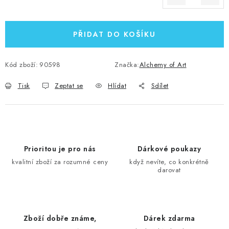
Měrná cena:
PŘIDAT DO KOŠÍKU
Kód zboží:
90598
Značka:
Alchemy of Art
Tisk
Zeptat se
Hlídat
Sdílet
Prioritou je pro nás
Dárkové poukazy
kvalitní zboží za rozumné ceny
když nevíte, co konkrétně
darovat
Zboží dobře známe,
Dárek zdarma