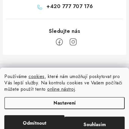
+420 777 707 176
Z
á
Informace pro vás
p
Používáme
cookies
, které nám umožňují poskytovat pro
a
Vás lepší služby. Na kontrolu cookies ve Vašem počítači
Doprava
Nepřehlédněte
t
můžete použít tento
online nástroj
.
Kontakty
í
Blog s nápady a návody
Facebook
Nastavení
Moje objednávka
Slovník pojmů, české návody
Oblíbené ♥️
Copyright 2026
HuráPapír.cz
. Všechna práva vyhrazena.
Upravit nastavení
Hurá TÝM
Odmítnout
Souhlasím
cookies
Hodnocení obchodu