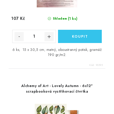
107 Kč
(1 ks)
Skladem
6 ks; 15 x 30,5 cm; matný, oboustranný potisk, gramáž
190 gr/m2.
Kód:
90595
Alchemy of Art - Lovely Autumn - 6x12"
scrapbooková vystřihovací čtvrtka