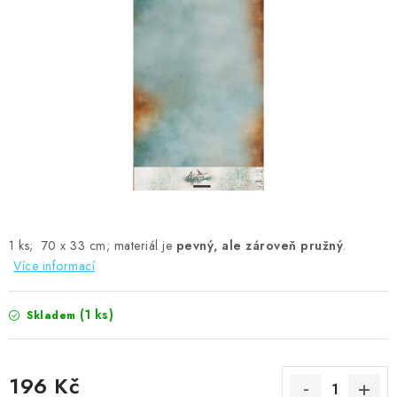
MOJE OBJEDNÁVKA
ZNAČKY
Doprava
Kontakty
Moje objednávka
Oblíbené ♥️
Hodnocení obchodu
Obchodní podmínky
Podmínky ochrany osobních údajů
Ověřování recenzí
Jak nakupovat
1 ks; 70 x 33 cm; materiál je
pevný, ale zároveň pružný
.
Více informací
(1 ks)
Skladem
196 Kč