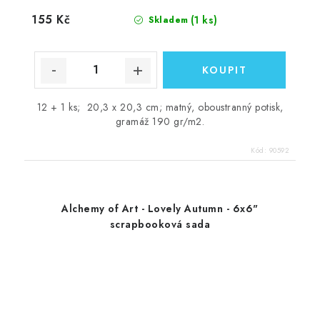
155 Kč
(1 ks)
Skladem
12 + 1 ks; 20,3 x 20,3 cm; matný, oboustranný potisk,
gramáž 190 gr/m2.
Kód:
90592
Alchemy of Art - Lovely Autumn - 6x6"
scrapbooková sada