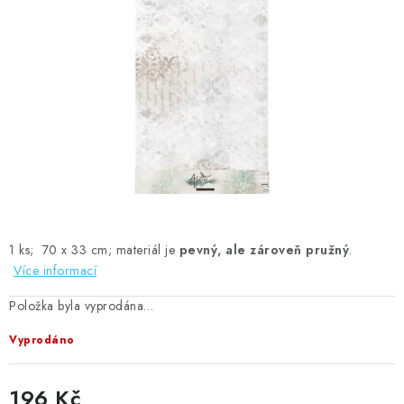
MOJE OBJEDNÁVKA
ZNAČKY
Doprava
Kontakty
Moje objednávka
Oblíbené ♥️
Hodnocení obchodu
Obchodní podmínky
Podmínky ochrany osobních údajů
Ověřování recenzí
Jak nakupovat
1 ks; 70 x 33 cm; materiál je
pevný, ale zároveň pružný
.
Více informací
Položka byla vyprodána…
Vyprodáno
196 Kč