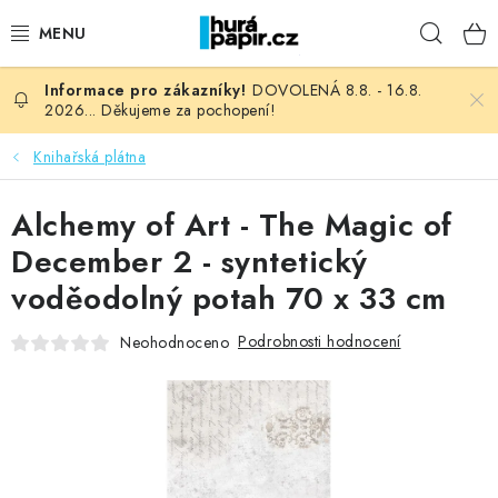
Přejít
Hleda
na
obsah
DOVOLENÁ 8.8. - 16.8.
NOVINKY
2026... Děkujeme za pochopení!
HURÁ DÍLNA
Knihařská plátna
VŠECHNO ZBOŽÍ
Alchemy of Art - The Magic of
December 2 - syntetický
KNIHAŘSKÝ MATERIÁL
voděodolný potah 70 x 33 cm
KURZY NATY LYSAK
Podrobnosti hodnocení
Neohodnoceno
OBLÍBENÉ ♥️
FOTORECENZE