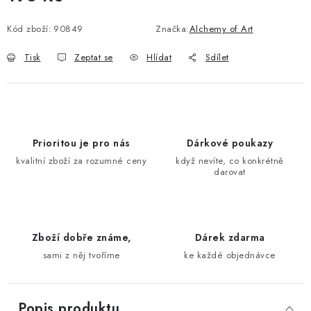
Měrná cena:
Kód zboží:
90849
Značka:
Alchemy of Art
Tisk
Zeptat se
Hlídat
Sdílet
Prioritou je pro nás
Dárkové poukazy
kvalitní zboží za rozumné ceny
když nevíte, co konkrétně
darovat
Zboží dobře známe,
Dárek zdarma
sami z něj tvoříme
ke každé objednávce
Popis produktu