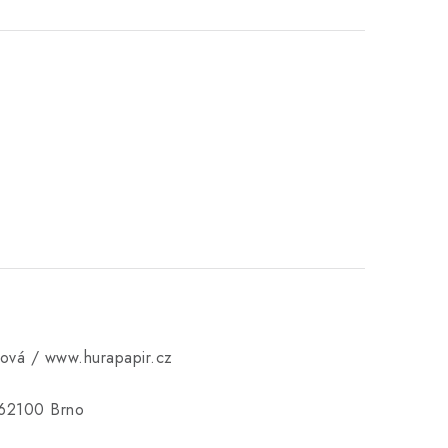
ková / www.hurapapir.cz
 62100 Brno