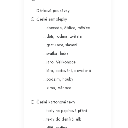
s
e
t
Dárkové poukázky
g
r
České samolepky
o
...abeceda, číslice, měsíce
a
r
...děti, rodina, zvířata
n
i
...gratulace, slavení
e
n
...svatba, láska
í
...jaro, Velikonoce
...léto, cestování, dovolená
p
...podzim, houby
a
...zima, Vánoce
n
České kartonové texty
e
...texty na papírová přání
l
...texty do deníků, alb
...děti, rodina