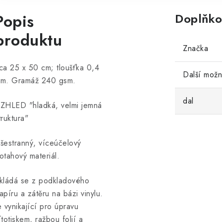
Popis
Doplňko
produktu
Značka
ca 25 x 50 cm; tloušťka 0,4
Další možn
m. Gramáž 240 gsm.
dal
ZHLED "hladká, velmi jemná
truktura"
šestranný, víceúčelový
otahový materiál.
kládá se z podkladového
apíru a zátěru na bázi vinylu.
e vynikající pro úpravu
ítotiskem, ražbou folií a