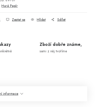
ží:
89707
:
Hurá Papír
k
Zeptat se
Hlídat
Sdílet
ukazy
Zboží dobře známe,
onkrétně
sami z něj tvoříme
ní informace