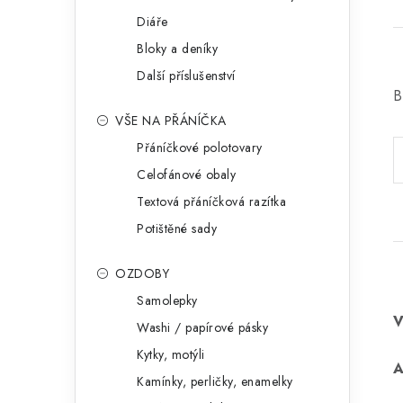
Diáře
Bloky a deníky
Další příslušenství
B
VŠE NA PŘÁNÍČKA
Přáníčkové polotovary
Celofánové obaly
Textová přáníčková razítka
Potištěné sady
OZDOBY
Samolepky
Washi / papírové pásky
Kytky, motýli
Kamínky, perličky, enamelky