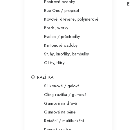
Papírové ozdoby
E
Rub-Ons / propisot
Kovové, dřevěné, polymerové
Brads, svorky
Eyelets / průchodky
Kartonové ozdoby
Stuhy, knoflíky, bambulky
Glitry, flitry...
RAZÍTKA
Silikonová / gelová
Cling razítka / gumová
Gumová na dřevě
Gumová na pěně
Rotační / multifunkční
Kovová razítka