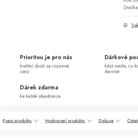
Kód zbo
Značka
Tis
Prioritou je pro nás
Dárkové po
kvalitní zboží za rozumné
když nevíte, co k
ceny
darovat
Dárek zdarma
ke každé objednávce
Popis produktu
Hodnocení produktu
Diskuze
Ostat