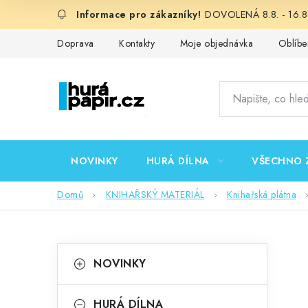
Přejít
DOVOLENÁ 8.8. - 16.8.
na
obsah
Doprava
Kontakty
Moje objednávka
Oblíbe
NOVINKY
HURÁ DÍLNA
VŠECHNO 
Domů
KNIHAŘSKÝ MATERIÁL
Knihařská plátna
P
K
Přeskočit
NOVINKY
kategorie
a
o
t
HURÁ DÍLNA