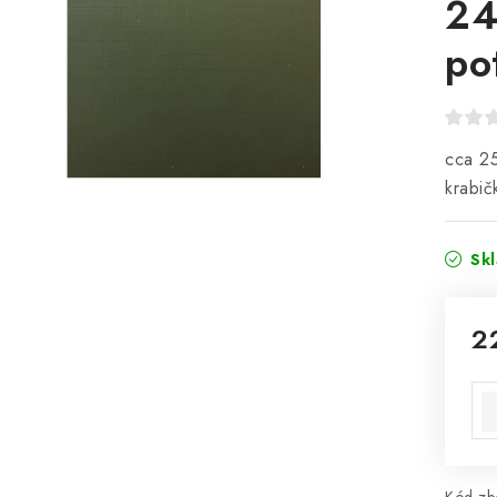
24
po
cca 25
krabi
Sk
2
Mě