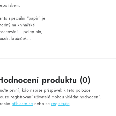
lepotiskem.
ento speciální "papír" je
hodný na knihařské
pracování... polep alb,
esek, krabiček...
Hodnocení produktu (0)
uďte první, kdo napíše příspěvek k této položce.
ouze registrovaní uživatelé mohou vkládat hodnocení.
rosím
přihlaste se
nebo se
registrujte
.