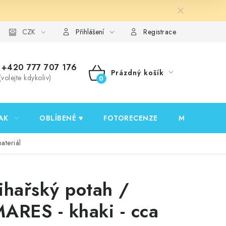
y ochrany osobních údajů
CZK
Ověřování recenzí
Jak nakupovat
Přihlášení
Registrace
+420 777 707 176
Prázdný košík
(volejte kdykoliv)
NÁKUPNÍ
KOŠÍK
AK
OBLÍBENÉ ♥️
FOTORECENZE
MOJE OBJED
ateriál
ihařský potah /
ARES - khaki - cca