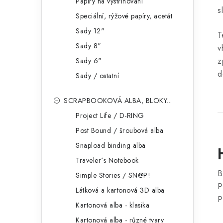
Papíry na vystřihování
s
Speciální, rýžové papíry, acetát
Sady 12"
T
Sady 8"
v
z
Sady 6"
d
Sady / ostatní
SCRAPBOOKOVÁ ALBA, BLOKY...
Project Life / D-RING
Post Bound / šroubová alba
Snapload binding alba
Traveler´s Notebook
B
Simple Stories / SN@P!
P
Látková a kartonová 3D alba
P
Kartonová alba - klasika
Kartonová alba - různé tvary