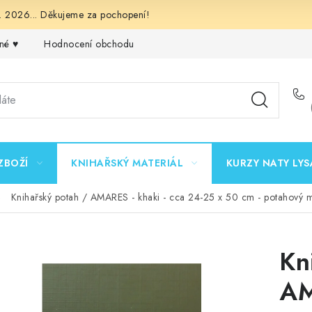
 2026... Děkujeme za pochopení!
né ♥️
Hodnocení obchodu
Obchodní podmínky
Podmínk
ZBOŽÍ
KNIHAŘSKÝ MATERIÁL
KURZY NATY LYS
Knihařský potah / AMARES - khaki - cca 24-25 x 50 cm - potahový m
Kn
AM