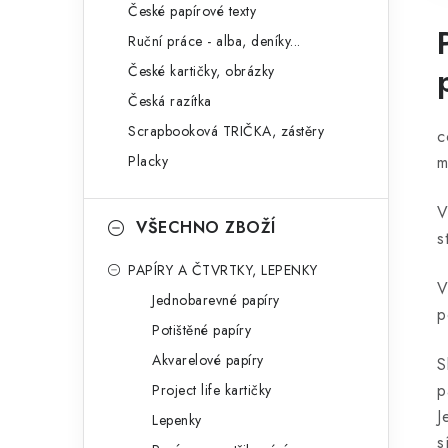
České papírové texty
Ruční práce - alba, deníky...
České kartičky, obrázky
Česká razítka
Scrapbooková TRIČKA, zástěry
c
Placky
m
V
VŠECHNO ZBOŽÍ
s
PAPÍRY A ČTVRTKY, LEPENKY
V
Jednobarevné papíry
p
Potištěné papíry
Akvarelové papíry
S
p
Project life kartičky
J
Lepenky
s