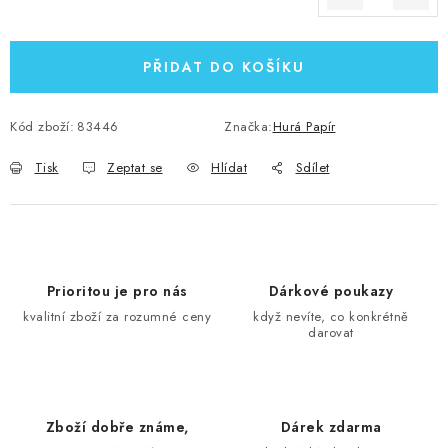
Měrná cena:
PŘIDAT DO KOŠÍKU
Kód zboží:
83446
Značka:
Hurá Papír
Tisk
Zeptat se
Hlídat
Sdílet
Prioritou je pro nás
Dárkové poukazy
kvalitní zboží za rozumné ceny
když nevíte, co konkrétně
darovat
Zboží dobře známe,
Dárek zdarma