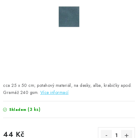
MOJE OBJEDNÁVKA
ZNAČKY
Doprava
Kontakty
Moje objednávka
Oblíbené ♥️
Hodnocení obchodu
Obchodní podmínky
Podmínky ochrany osobních údajů
Ověřování recenzí
Jak nakupovat
cca 25 x 50 cm; potahový materiál, na desky, alba, krabičky apod.
Gramáž 240 gsm.
Více informací
(3 ks)
Skladem
44 Kč