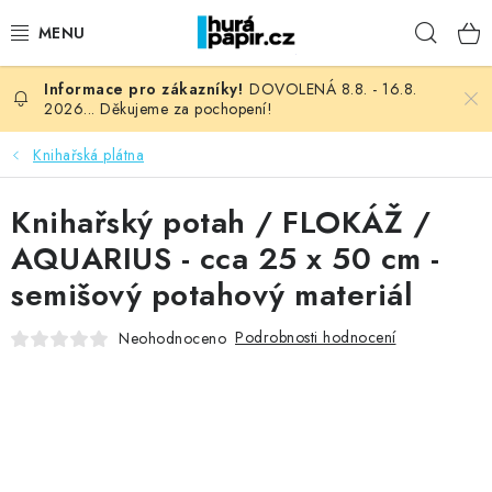
Přejít
Hleda
na
obsah
DOVOLENÁ 8.8. - 16.8.
NOVINKY
2026... Děkujeme za pochopení!
HURÁ DÍLNA
Knihařská plátna
VŠECHNO ZBOŽÍ
Knihařský potah / FLOKÁŽ /
AQUARIUS - cca 25 x 50 cm -
KNIHAŘSKÝ MATERIÁL
semišový potahový materiál
KURZY NATY LYSAK
Podrobnosti hodnocení
Neohodnoceno
OBLÍBENÉ ♥️
FOTORECENZE