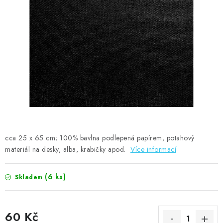
MOJE OBJEDNÁVKA
ZNAČKY
Doprava
Kontakty
Moje objednávka
Oblíbené ♥️
Hodnocení obchodu
Obchodní podmínky
Podmínky ochrany osobních údajů
Ověřování recenzí
Jak nakupovat
cca 25 x 65 cm; 100% bavlna podlepená papírem, potahový
materiál na desky, alba, krabičky apod.
Více informací
(6 ks)
Skladem
60 Kč