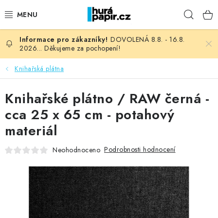
Přejít
Hleda
na
obsah
DOVOLENÁ 8.8. - 16.8.
NOVINKY
2026... Děkujeme za pochopení!
HURÁ DÍLNA
Knihařská plátna
VŠECHNO ZBOŽÍ
Knihařské plátno / RAW černá -
cca 25 x 65 cm - potahový
KNIHAŘSKÝ MATERIÁL
materiál
KURZY NATY LYSAK
Podrobnosti hodnocení
Neohodnoceno
OBLÍBENÉ ♥️
FOTORECENZE