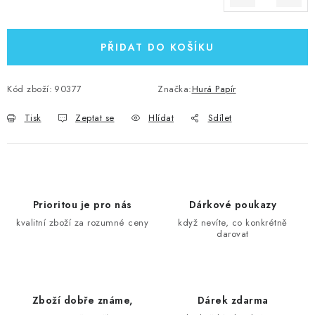
Měrná cena:
PŘIDAT DO KOŠÍKU
Kód zboží:
90377
Značka:
Hurá Papír
Tisk
Zeptat se
Hlídat
Sdílet
Prioritou je pro nás
Dárkové poukazy
kvalitní zboží za rozumné ceny
když nevíte, co konkrétně
darovat
Zboží dobře známe,
Dárek zdarma