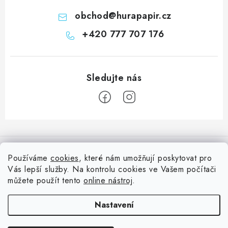
obchod
@
hurapapir.cz
+420 777 707 176
Z
á
Informace pro vás
p
Používáme
cookies
, které nám umožňují poskytovat pro
a
Vás lepší služby. Na kontrolu cookies ve Vašem počítači
Doprava
Nepřehlédněte
t
můžete použít tento
online nástroj
.
Kontakty
í
Blog s nápady a návody
Facebook
Nastavení
Moje objednávka
Slovník pojmů, české návody
Oblíbené ♥️