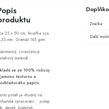
Popis
Doplňko
produktu
Značka
ca 25 x 50 cm; tloušťka cca
Další možn
,23 mm. Gramáž 165 gsm.
šestranný, víceúčelový
otahový materiál.
kládá se ze 100% viskozy
 jemnou texturou a
odkladového papíru.
ento potah je vhodný na
nihařské zpracování... polep
lb, desek, krabiček...