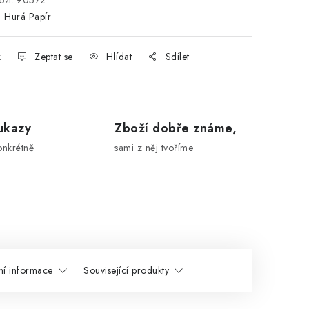
ží:
90572
:
Hurá Papír
k
Zeptat se
Hlídat
Sdílet
ukazy
Zboží dobře známe,
onkrétně
sami z něj tvoříme
ní informace
Související produkty