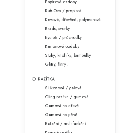
Papírové ozdoby
Rub-Ons / propisot
Kovové, dřevěné, polymerové
Brads, svorky
Eyelets / průchodky
Kartonové ozdoby
Stuhy, knoflíky, bambulky
Glitry, flitry...
RAZÍTKA
Silikonová / gelová
Cling razítka / gumová
Gumová na dřevě
Gumová na pěně
Rotační / multifunkční
Kovová razítka