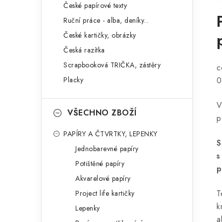
České papírové texty
Ruční práce - alba, deníky...
České kartičky, obrázky
Česká razítka
Scrapbooková TRIČKA, zástěry
c
Placky
0
V
VŠECHNO ZBOŽÍ
p
PAPÍRY A ČTVRTKY, LEPENKY
S
Jednobarevné papíry
s
Potištěné papíry
p
Akvarelové papíry
T
Project life kartičky
k
Lepenky
a