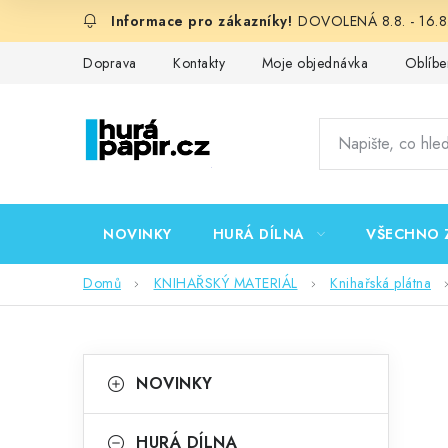
Přejít
DOVOLENÁ 8.8. - 16.8.
na
obsah
Doprava
Kontakty
Moje objednávka
Oblíbe
NOVINKY
HURÁ DÍLNA
VŠECHNO 
Domů
KNIHAŘSKÝ MATERIÁL
Knihařská plátna
P
K
Přeskočit
NOVINKY
kategorie
a
o
t
HURÁ DÍLNA