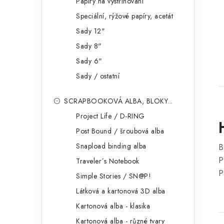
Papíry na vystřihování
Speciální, rýžové papíry, acetát
Sady 12"
Sady 8"
Sady 6"
Sady / ostatní
SCRAPBOOKOVÁ ALBA, BLOKY...
Project Life / D-RING
Post Bound / šroubová alba
Snapload binding alba
B
P
Traveler´s Notebook
P
Simple Stories / SN@P!
Látková a kartonová 3D alba
Kartonová alba - klasika
Kartonová alba - různé tvary