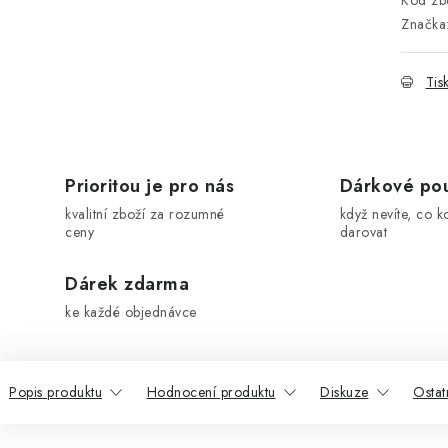
Kód zbo
Značka
Tis
Prioritou je pro nás
Dárkové po
kvalitní zboží za rozumné
když nevíte, co k
ceny
darovat
Dárek zdarma
ke každé objednávce
Popis produktu
Hodnocení produktu
Diskuze
Ostat