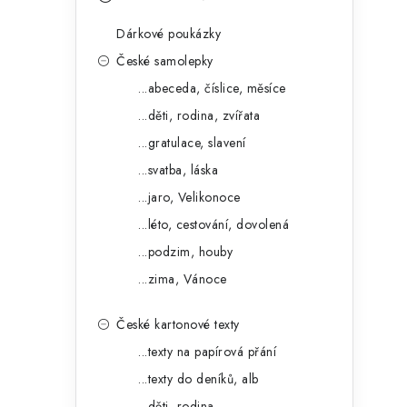
s
e
t
Dárkové poukázky
g
r
České samolepky
o
...abeceda, číslice, měsíce
a
r
...děti, rodina, zvířata
n
i
...gratulace, slavení
e
n
...svatba, láska
í
...jaro, Velikonoce
...léto, cestování, dovolená
p
...podzim, houby
a
...zima, Vánoce
n
České kartonové texty
e
...texty na papírová přání
l
...texty do deníků, alb
...děti, rodina