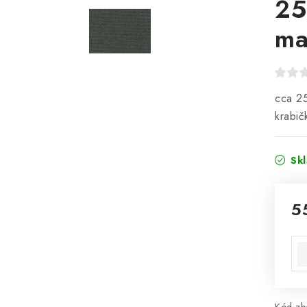
25
ma
cca 25
krabi
Sk
5
Mě