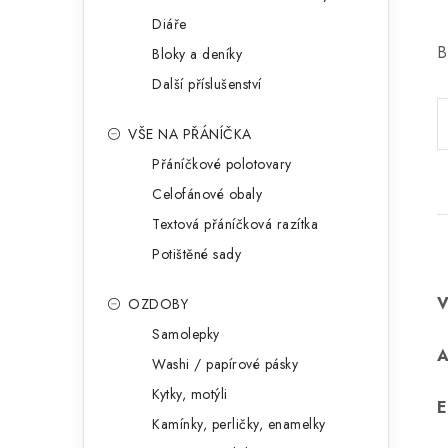
Diáře
B
Bloky a deníky
Další příslušenství
VŠE NA PŘÁNÍČKA
Přáníčkové polotovary
Celofánové obaly
Textová přáníčková razítka
Potištěné sady
OZDOBY
Samolepky
Washi / papírové pásky
Kytky, motýli
E
Kamínky, perličky, enamelky