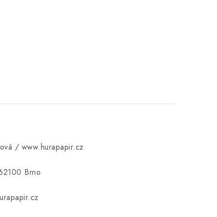
ková / www.hurapapir.cz
 62100 Brno
rapapir.cz