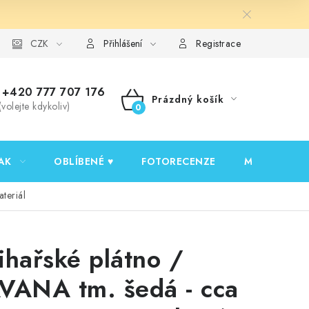
y ochrany osobních údajů
CZK
Ověřování recenzí
Jak nakupovat
Přihlášení
Registrace
+420 777 707 176
Prázdný košík
(volejte kdykoliv)
NÁKUPNÍ
KOŠÍK
AK
OBLÍBENÉ ♥️
FOTORECENZE
MOJE OBJED
teriál
ihařské plátno /
VANA tm. šedá - cca