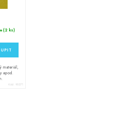
(2 ks)
m
 materiál,
ky apod.
m.
Kód:
90571