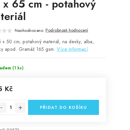
 x 65 cm - potahový
teriál
Podrobnosti hodnocení
Neohodnoceno
 x 50 cm; potahový materiál, na desky, alba,
čky apod. Gramáž 165 gsm.
Více informací
ladem
(1 ks)
5 Kč
rná cena:
PŘIDAT DO KOŠÍKU