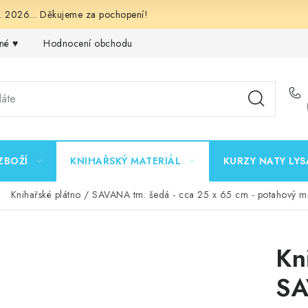
 2026... Děkujeme za pochopení!
né ♥️
Hodnocení obchodu
Obchodní podmínky
Podmínk
ZBOŽÍ
KNIHAŘSKÝ MATERIÁL
KURZY NATY LYS
Knihařské plátno / SAVANA tm. šedá - cca 25 x 65 cm - potahový ma
Kn
SA