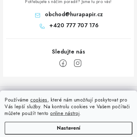
Potřebujete s něčím poradit? Jsme tu pro vás!
obchod
@
hurapapir.cz
+420 777 707 176
Z
á
Informace pro vás
p
Používáme
cookies
, které nám umožňují poskytovat pro
a
Vás lepší služby. Na kontrolu cookies ve Vašem počítači
Doprava
Nepřehlédněte
t
můžete použít tento
online nástroj
.
Kontakty
í
Blog s nápady a návody
Facebook
Nastavení
Moje objednávka
Slovník pojmů, české návody