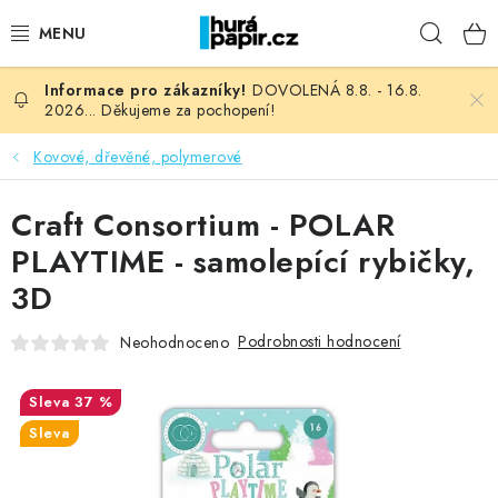
Přejít
Hleda
na
obsah
DOVOLENÁ 8.8. - 16.8.
NOVINKY
2026... Děkujeme za pochopení!
HURÁ DÍLNA
Kovové, dřevěné, polymerové
VŠECHNO ZBOŽÍ
Craft Consortium - POLAR
PLAYTIME - samolepící rybičky,
KNIHAŘSKÝ MATERIÁL
3D
KURZY NATY LYSAK
Podrobnosti hodnocení
Neohodnoceno
OBLÍBENÉ ♥️
37 %
Sleva
FOTORECENZE