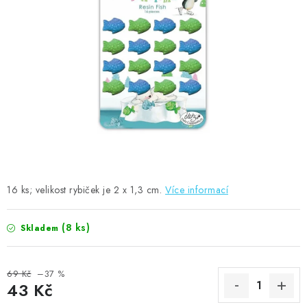
MOJE OBJEDNÁVKA
ZNAČKY
Doprava
Kontakty
Moje objednávka
Oblíbené ♥️
Hodnocení obchodu
Obchodní podmínky
Podmínky ochrany osobních údajů
Ověřování recenzí
Jak nakupovat
16 ks; velikost rybiček je 2 x 1,3 cm.
Více informací
(8 ks)
Skladem
69 Kč
–37 %
43 Kč
Měrná cena: