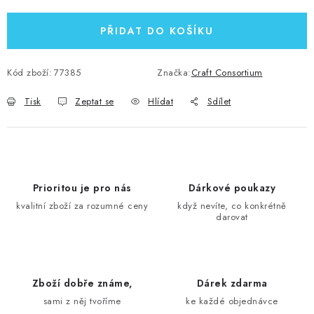
PŘIDAT DO KOŠÍKU
Kód zboží:
77385
Značka:
Craft Consortium
Tisk
Zeptat se
Hlídat
Sdílet
Prioritou je pro nás
Dárkové poukazy
kvalitní zboží za rozumné ceny
když nevíte, co konkrétně
darovat
Zboží dobře známe,
Dárek zdarma
sami z něj tvoříme
ke každé objednávce