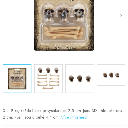
MOJE OBJEDNÁVKA
ZNAČKY
Doprava
Kontakty
Moje objednávka
Oblíbené ♥️
Hodnocení obchodu
Obchodní podmínky
Podmínky ochrany osobních údajů
Ověřování recenzí
Jak nakupovat
3 + 9 ks; každá lebka je vysoká cca 2,5 cm. Jsou 3D - hloubka cca
2 cm; kosti jsou dlouhé 4,4 cm.
Více informací