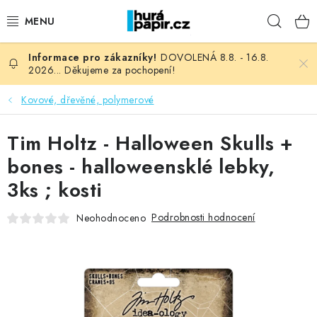
Přejít
Hleda
na
obsah
DOVOLENÁ 8.8. - 16.8.
NOVINKY
2026... Děkujeme za pochopení!
HURÁ DÍLNA
Kovové, dřevěné, polymerové
VŠECHNO ZBOŽÍ
Tim Holtz - Halloween Skulls +
bones - halloweensklé lebky,
KNIHAŘSKÝ MATERIÁL
3ks ; kosti
KURZY NATY LYSAK
Podrobnosti hodnocení
Neohodnoceno
OBLÍBENÉ ♥️
FOTORECENZE