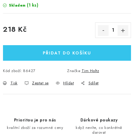
(1 ks)
Skladem
218 Kč
Měrná cena:
PŘIDAT DO KOŠÍKU
Kód zboží:
86427
Značka:
Tim Holtz
Tisk
Zeptat se
Hlídat
Sdílet
Prioritou je pro nás
Dárkové poukazy
kvalitní zboží za rozumné ceny
když nevíte, co konkrétně
darovat