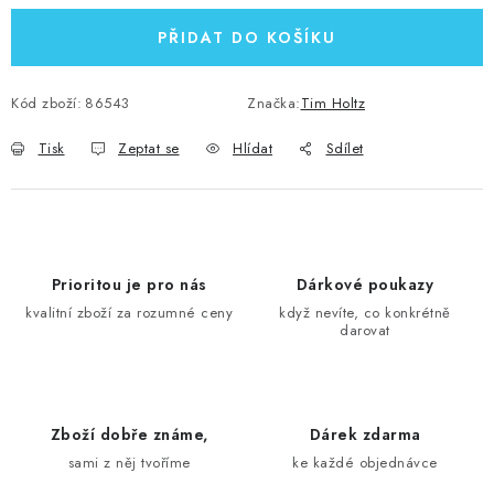
PŘIDAT DO KOŠÍKU
Kód zboží:
86543
Značka:
Tim Holtz
Tisk
Zeptat se
Hlídat
Sdílet
Prioritou je pro nás
Dárkové poukazy
kvalitní zboží za rozumné ceny
když nevíte, co konkrétně
darovat
Zboží dobře známe,
Dárek zdarma
sami z něj tvoříme
ke každé objednávce