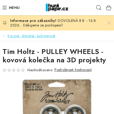
Přejít
Hleda
na
obsah
DOVOLENÁ 8.8. - 16.8.
NOVINKY
2026... Děkujeme za pochopení!
HURÁ DÍLNA
Kovové, dřevěné, polymerové
VŠECHNO ZBOŽÍ
Tim Holtz - PULLEY WHEELS -
kovová kolečka na 3D projekty
KNIHAŘSKÝ MATERIÁL
Podrobnosti hodnocení
Neohodnoceno
KURZY NATY LYSAK
OBLÍBENÉ ♥️
FOTORECENZE