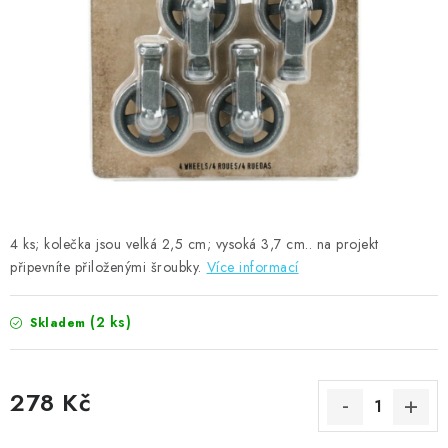
MOJE OBJEDNÁVKA
ZNAČKY
Doprava
Kontakty
Moje objednávka
Oblíbené ♥️
Hodnocení obchodu
Obchodní podmínky
Podmínky ochrany osobních údajů
Ověřování recenzí
Jak nakupovat
4 ks; kolečka jsou velká 2,5 cm; vysoká 3,7 cm.. na projekt
připevníte přiloženými šroubky.
Více informací
(2 ks)
Skladem
278 Kč
Měrná cena: