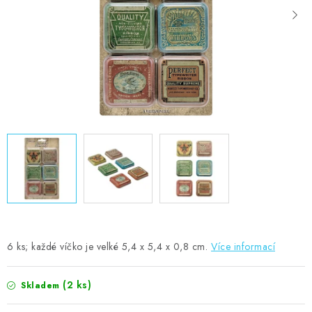
MOJE OBJEDNÁVKA
ZNAČKY
Doprava
Kontakty
Moje objednávka
Oblíbené ♥️
Hodnocení obchodu
Obchodní podmínky
Podmínky ochrany osobních údajů
Ověřování recenzí
Jak nakupovat
6 ks; každé víčko je velké 5,4 x 5,4 x 0,8 cm.
Více informací
(2 ks)
Skladem