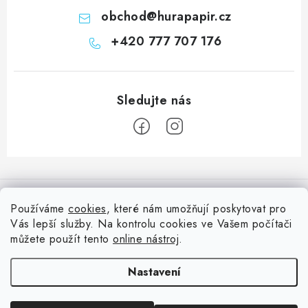
obchod
@
hurapapir.cz
+420 777 707 176
Z
á
Informace pro vás
p
Používáme
cookies
, které nám umožňují poskytovat pro
a
Vás lepší služby. Na kontrolu cookies ve Vašem počítači
Doprava
Nepřehlédněte
t
můžete použít tento
online nástroj
.
Kontakty
í
Blog s nápady a návody
Facebook
Nastavení
Moje objednávka
Slovník pojmů, české návody
Oblíbené ♥️