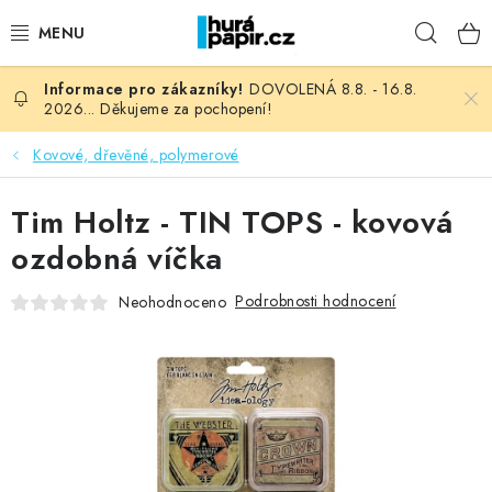
Přejít
Hleda
na
obsah
DOVOLENÁ 8.8. - 16.8.
NOVINKY
2026... Děkujeme za pochopení!
HURÁ DÍLNA
Kovové, dřevěné, polymerové
VŠECHNO ZBOŽÍ
Tim Holtz - TIN TOPS - kovová
ozdobná víčka
KNIHAŘSKÝ MATERIÁL
Podrobnosti hodnocení
Neohodnoceno
KURZY NATY LYSAK
OBLÍBENÉ ♥️
FOTORECENZE