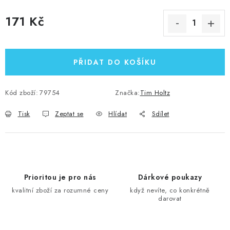
171 Kč
Měrná cena:
PŘIDAT DO KOŠÍKU
Kód zboží:
79754
Značka:
Tim Holtz
Tisk
Zeptat se
Hlídat
Sdílet
Prioritou je pro nás
Dárkové poukazy
kvalitní zboží za rozumné ceny
když nevíte, co konkrétně
darovat