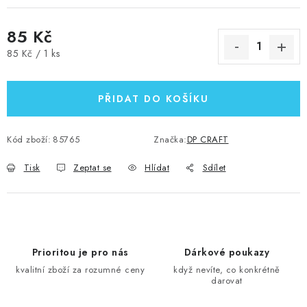
85 Kč
Měrná cena:
85 Kč / 1 ks
PŘIDAT DO KOŠÍKU
Kód zboží:
85765
Značka:
DP CRAFT
Tisk
Zeptat se
Hlídat
Sdílet
Prioritou je pro nás
Dárkové poukazy
kvalitní zboží za rozumné ceny
když nevíte, co konkrétně
darovat