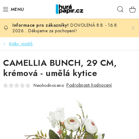
Přejít
Hleda
na
obsah
DOVOLENÁ 8.8. - 16.8.
NOVINKY
2026... Děkujeme za pochopení!
HURÁ DÍLNA
Kytky, motýli
VŠECHNO ZBOŽÍ
CAMELLIA BUNCH, 29 CM,
krémová - umělá kytice
KNIHAŘSKÝ MATERIÁL
Podrobnosti hodnocení
Neohodnoceno
KURZY NATY LYSAK
OBLÍBENÉ ♥️
FOTORECENZE