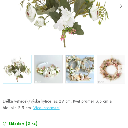
MOJE OBJEDNÁVKA
ZNAČKY
Doprava
Kontakty
Moje objednávka
Oblíbené ♥️
Hodnocení obchodu
Obchodní podmínky
Podmínky ochrany osobních údajů
Ověřování recenzí
Jak nakupovat
Délka větviček/výška kytice: až 29 cm. Květ průměr 3,5 cm a
hloubka 2,5 cm.
Více informací
(3 ks)
Skladem