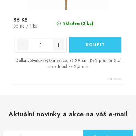
85 Kč
(2 ks)
Skladem
Měrná
85 Kč / 1 ks
cena:
Délka větviček/výška kytice: až 29 cm. Květ průměr 3,5
cm a hloubka 2,5 cm.
Kód:
85767
Aktuální novinky a akce na váš e-mail