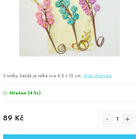
MOJE OBJEDNÁVKA
ZNAČKY
Doprava
Kontakty
Moje objednávka
Oblíbené ♥️
Hodnocení obchodu
Obchodní podmínky
Podmínky ochrany osobních údajů
Ověřování recenzí
Jak nakupovat
3 snítky; každá je velká cca 4,5 x 15 cm.
Více informací
(4 ks)
Skladem
89 Kč
Měrná cena: