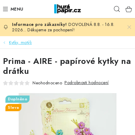
Přejít
Hleda
na
obsah
DOVOLENÁ 8.8. - 16.8.
NOVINKY
2026... Děkujeme za pochopení!
HURÁ DÍLNA
Kytky, motýli
VŠECHNO ZBOŽÍ
Prima - AIRE - papírové kytky na
drátku
KNIHAŘSKÝ MATERIÁL
Podrobnosti hodnocení
Neohodnoceno
KURZY NATY LYSAK
Doplněno
OBLÍBENÉ ♥️
Sleva
FOTORECENZE