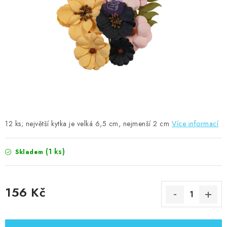
MOJE OBJEDNÁVKA
ZNAČKY
Doprava
Kontakty
Moje objednávka
Oblíbené ♥️
Hodnocení obchodu
Obchodní podmínky
Podmínky ochrany osobních údajů
Ověřování recenzí
Jak nakupovat
12 ks; největší kytka je velká 6,5 cm, nejmenší 2 cm
Více informací
(1 ks)
Skladem
156 Kč
Měrná cena: