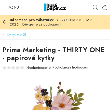
Přejít
Hleda
na
obsah
DOVOLENÁ 8.8. - 16.8.
NOVINKY
2026... Děkujeme za pochopení!
HURÁ DÍLNA
Kytky, motýli
VŠECHNO ZBOŽÍ
Prima Marketing - THIRTY ONE
- papírové kytky
KNIHAŘSKÝ MATERIÁL
Podrobnosti hodnocení
Neohodnoceno
KURZY NATY LYSAK
OBLÍBENÉ ♥️
FOTORECENZE