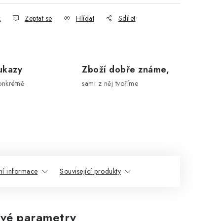
k
Zeptat se
Hlídat
Sdílet
ukazy
Zboží dobře známe,
onkrétně
sami z něj tvoříme
ní informace
Související produkty
vé parametry