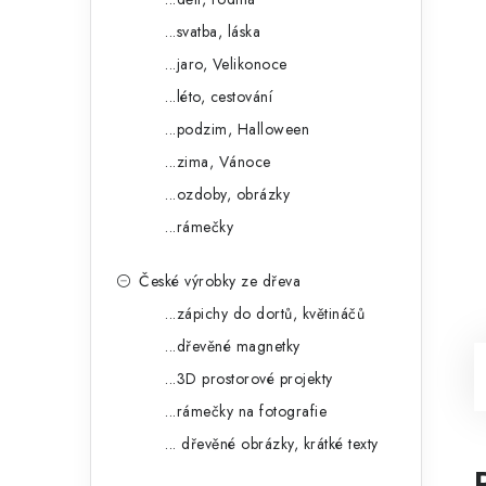
...svatba, láska
...jaro, Velikonoce
...léto, cestování
...podzim, Halloween
...zima, Vánoce
...ozdoby, obrázky
...rámečky
České výrobky ze dřeva
...zápichy do dortů, květináčů
...dřevěné magnetky
...3D prostorové projekty
...rámečky na fotografie
... dřevěné obrázky, krátké texty