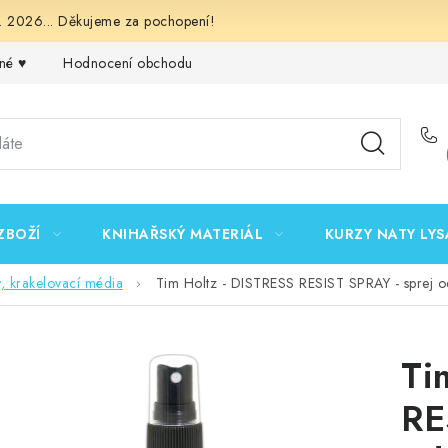
 2026... Děkujeme za pochopení!
né ♥️
Hodnocení obchodu
Obchodní podmínky
Podmínk
ZBOŽÍ
KNIHAŘSKÝ MATERIÁL
KURZY NATY LYS
y, krakelovací média
Tim Holtz - DISTRESS RESIST SPRAY - sprej od
Ti
RE