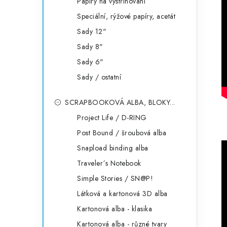
Papíry na vystřihování
Speciální, rýžové papíry, acetát
Sady 12"
Sady 8"
Sady 6"
Sady / ostatní
SCRAPBOOKOVÁ ALBA, BLOKY...
Project Life / D-RING
Post Bound / šroubová alba
Snapload binding alba
Traveler´s Notebook
Simple Stories / SN@P!
Látková a kartonová 3D alba
Kartonová alba - klasika
Kartonová alba - různé tvary