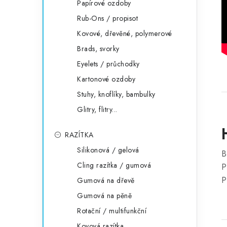
Papírové ozdoby
Rub-Ons / propisot
Kovové, dřevěné, polymerové
Brads, svorky
Eyelets / průchodky
Kartonové ozdoby
Stuhy, knoflíky, bambulky
Glitry, flitry...
RAZÍTKA
Silikonová / gelová
B
Cling razítka / gumová
P
P
Gumová na dřevě
Gumová na pěně
Rotační / multifunkční
Kovová razítka