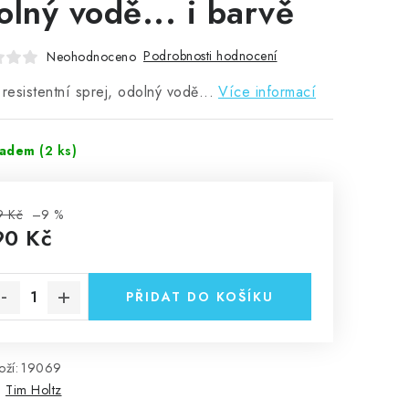
olný vodě... i barvě
Podrobnosti hodnocení
Neohodnoceno
 resistentní sprej, odolný vodě...
Více informací
ladem
(2 ks)
9 Kč
–9 %
90 Kč
rná cena:
PŘIDAT DO KOŠÍKU
ží:
19069
:
Tim Holtz