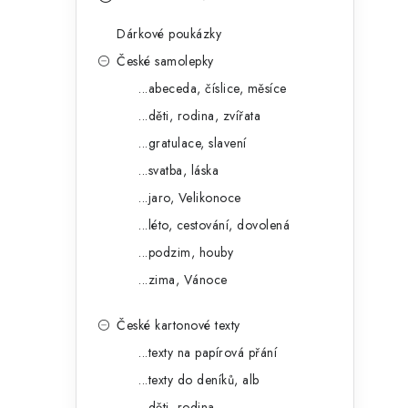
s
e
t
Dárkové poukázky
g
r
České samolepky
o
...abeceda, číslice, měsíce
a
r
...děti, rodina, zvířata
n
i
...gratulace, slavení
e
n
...svatba, láska
í
...jaro, Velikonoce
...léto, cestování, dovolená
p
...podzim, houby
a
...zima, Vánoce
n
České kartonové texty
e
...texty na papírová přání
l
...texty do deníků, alb
...děti, rodina