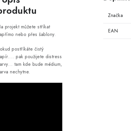
produktu
Značka
a projekt můžete stříkat
EAN
apřímo nebo přes šablony.
okud postříkáte čistý
apír.... pak použijete distress
arvy... tam kde bude médium,
arva nechytne.