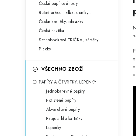
České papírové texty
Ruční práce - alba, deníky...
České kartičky, obrázky
N
Česká razítka
n
Scrapbooková TRIČKA, zástěry
Placky
P
p
b
VŠECHNO ZBOŽÍ
b
PAPÍRY A ČTVRTKY, LEPENKY
Jednobarevné papíry
Potištěné papíry
Akvarelové papíry
Project life kartičky
Lepenky