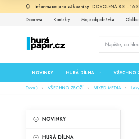
Přejít
DOVOLENÁ 8.8. - 16.8.
na
obsah
Doprava
Kontakty
Moje objednávka
Oblíbe
NOVINKY
HURÁ DÍLNA
VŠECHNO 
Domů
VŠECHNO ZBOŽÍ
MIXED MEDIA
Lak
P
K
Přeskočit
NOVINKY
kategorie
a
o
t
HURÁ DÍLNA