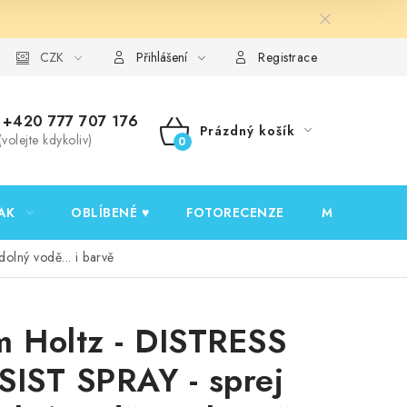
y ochrany osobních údajů
CZK
Ověřování recenzí
Jak nakupovat
Přihlášení
Registrace
+420 777 707 176
Prázdný košík
(volejte kdykoliv)
NÁKUPNÍ
KOŠÍK
AK
OBLÍBENÉ ♥️
FOTORECENZE
MOJE OBJED
olný vodě... i barvě
m Holtz - DISTRESS
SIST SPRAY - sprej