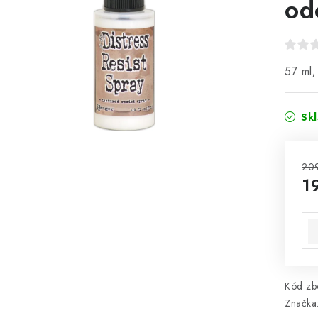
od
57 ml;
Sk
20
1
Mě
Kód zbo
Značka