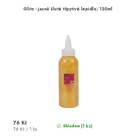
Glitz - jasně žluté třpytivé lepidlo; 120ml
76 Kč
(1 ks)
Skladem
Měrná
76 Kč / 1 ks
cena: