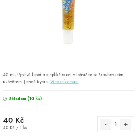
MOJE OBJEDNÁVKA
ZNAČKY
Doprava
Kontakty
Moje objednávka
Oblíbené ♥️
Hodnocení obchodu
Obchodní podmínky
Podmínky ochrany osobních údajů
Ověřování recenzí
Jak nakupovat
40 ml; třpytivé lepidlo s aplikátorem v lahvičce se šroubovacím
uzávěrem. Jemná tryska.
Více informací
(10 ks)
Skladem
40 Kč
Měrná cena:
40 Kč / 1 ks