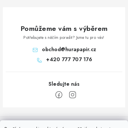
Pomůžeme vám s výběrem
Potřebujete s něčím poradit? Jsme tu pro vás!
obchod
@
hurapapir.cz
+420 777 707 176
Z
á
Informace pro vás
p