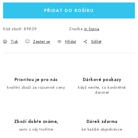
PŘIDAT DO KOŠÍKU
Kód zboží:
89829
Značka:
in Spiria
Tisk
Zeptat se
Hlídat
Sdílet
Prioritou je pro nás
Dárkové poukazy
kvalitní zboží za rozumné ceny
když nevíte, co konkrétně
darovat
Zboží dobře známe,
Dárek zdarma
sami z něj tvoříme
ke každé objednávce