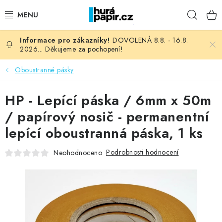
Přejít
Hleda
na
obsah
DOVOLENÁ 8.8. - 16.8.
NOVINKY
2026... Děkujeme za pochopení!
HURÁ DÍLNA
Oboustranné pásky
VŠECHNO ZBOŽÍ
HP - Lepící páska / 6mm x 50m
/ papírový nosič - permanentní
KNIHAŘSKÝ MATERIÁL
lepící oboustranná páska, 1 ks
KURZY NATY LYSAK
Podrobnosti hodnocení
Neohodnoceno
OBLÍBENÉ ♥️
FOTORECENZE