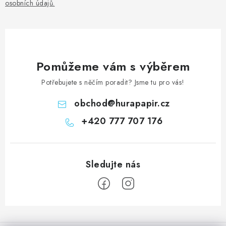
osobních údajů
.
Pomůžeme vám s výběrem
Potřebujete s něčím poradit? Jsme tu pro vás!
obchod
@
hurapapir.cz
+420 777 707 176
Z