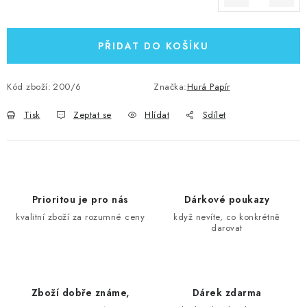
Měrná cena:
PŘIDAT DO KOŠÍKU
Kód zboží:
200/6
Značka:
Hurá Papír
Tisk
Zeptat se
Hlídat
Sdílet
Prioritou je pro nás
Dárkové poukazy
kvalitní zboží za rozumné ceny
když nevíte, co konkrétně
darovat
Zboží dobře známe,
Dárek zdarma