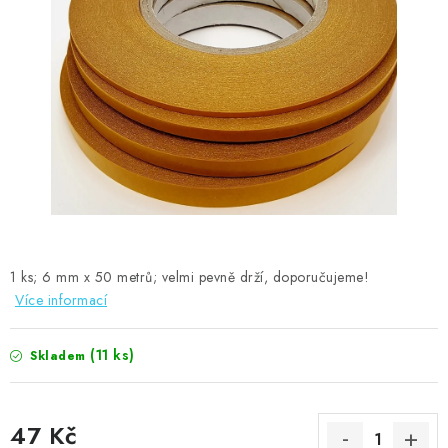
MOJE OBJEDNÁVKA
ZNAČKY
Doprava
Kontakty
Moje objednávka
Oblíbené ♥️
Hodnocení obchodu
Obchodní podmínky
Podmínky ochrany osobních údajů
Ověřování recenzí
Jak nakupovat
1 ks; 6 mm x 50 metrů; velmi pevně drží, doporučujeme!
Více informací
(11 ks)
Skladem
47 Kč