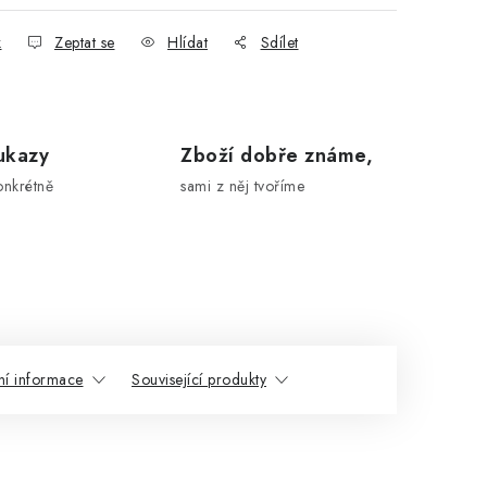
k
Zeptat se
Hlídat
Sdílet
ukazy
Zboží dobře známe,
onkrétně
sami z něj tvoříme
ní informace
Související produkty