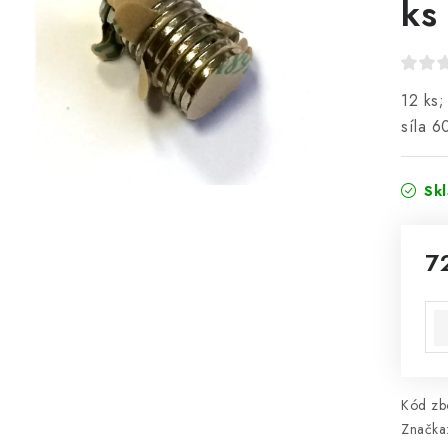
ks
12 ks;
síla 6
Sk
7
Mě
Kód zbo
Značka