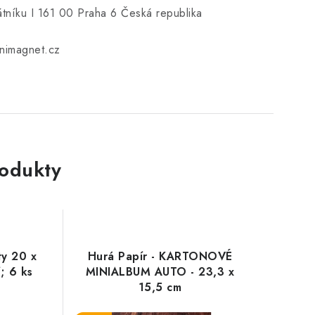
níku I 161 00 Praha 6 Česká republika
imagnet.cz
rodukty
ty 20 x
Hurá Papír - KARTONOVÉ
; 6 ks
MINIALBUM AUTO - 23,3 x
15,5 cm