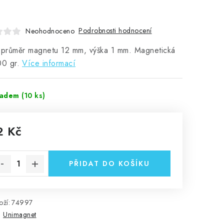
Podrobnosti hodnocení
Neohodnoceno
 průměr magnetu 12 mm, výška 1 mm. Magnetická
00 gr.
Více informací
ladem
(10 ks)
2 Kč
rná cena:
PŘIDAT DO KOŠÍKU
ží:
74997
:
Unimagnet