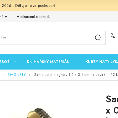
 2026... Děkujeme za pochopení!
né ♥️
Hodnocení obchodu
Obchodní podmínky
Podmínk
ZBOŽÍ
KNIHAŘSKÝ MATERIÁL
KURZY NATY LYS
MAGNETY
Samolepící magnety 1,2 x 0,1 cm na zavírání; 12 k
Sa
x 