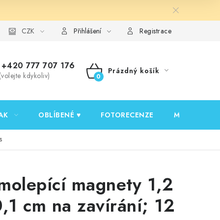
y ochrany osobních údajů
CZK
Ověřování recenzí
Jak nakupovat
Přihlášení
Registrace
+420 777 707 176
Prázdný košík
(volejte kdykoliv)
NÁKUPNÍ
KOŠÍK
AK
OBLÍBENÉ ♥️
FOTORECENZE
MOJE OBJED
s
molepící magnety 1,2
0,1 cm na zavírání; 12