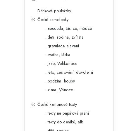
s
e
t
Dárkové poukázky
g
r
České samolepky
o
...abeceda, číslice, měsíce
a
r
...děti, rodina, zvířata
n
i
...gratulace, slavení
e
n
...svatba, láska
í
...jaro, Velikonoce
...léto, cestování, dovolená
p
...podzim, houby
a
...zima, Vánoce
n
České kartonové texty
e
...texty na papírová přání
l
...texty do deníků, alb
...děti, rodina