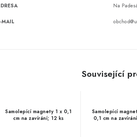
ADRESA
Na Padesát
-MAIL
obchod@un
Související p
Samolepící magnety 1 x 0,1
Samolepící magne
cm na zavírání; 12 ks
0,1 cm na zavírání