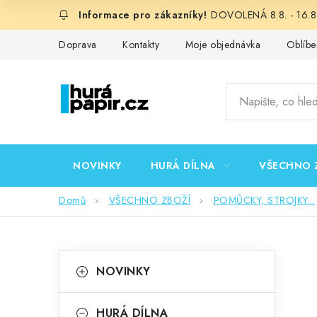
Přejít
DOVOLENÁ 8.8. - 16.8.
na
obsah
Doprava
Kontakty
Moje objednávka
Oblíbe
NOVINKY
HURÁ DÍLNA
VŠECHNO 
Domů
VŠECHNO ZBOŽÍ
POMŮCKY, STROJKY...
P
K
Přeskočit
NOVINKY
kategorie
a
o
t
HURÁ DÍLNA