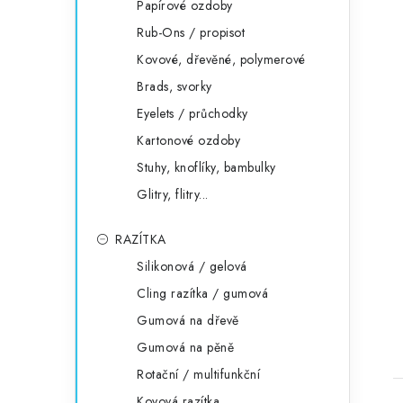
Papírové ozdoby
Rub-Ons / propisot
Kovové, dřevěné, polymerové
Brads, svorky
Eyelets / průchodky
Kartonové ozdoby
Stuhy, knoflíky, bambulky
Glitry, flitry...
RAZÍTKA
Silikonová / gelová
Cling razítka / gumová
Gumová na dřevě
Gumová na pěně
Rotační / multifunkční
Kovová razítka