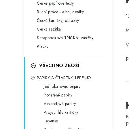
České papírové texty
Ruční práce - alba, deníky...
1
České kartičky, obrázky
Česká razítka
M
Scrapbooková TRIČKA, zástěry
V
Placky
P
VŠECHNO ZBOŽÍ
PAPÍRY A ČTVRTKY, LEPENKY
Jednobarevné papíry
Potištěné papíry
Akvarelové papíry
Project life kartičky
B
Lepenky
P