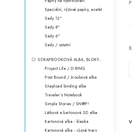
Papíry na vystřihování
P
Speciální, rýžové papíry, acetát
Sady 12"
Sady 8"
Sady 6"
Sady / ostatní
B
SCRAPBOOKOVÁ ALBA, BLOKY...
Project Life / D-RING
Post Bound / šroubová alba
Snapload binding alba
Traveler´s Notebook
Simple Stories / SN@P!
Látková a kartonová 3D alba
Kartonová alba - klasika
Kartonová alba - různé tvary