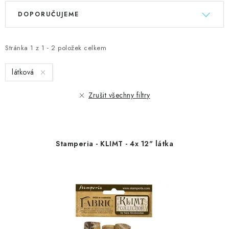
V
Ř
DOPORUČUJEME
ý
a
p
z
i
e
Stránka
1
z
1
-
2
položek celkem
s
n
látková
p
í
r
p
Zrušit všechny filtry
o
r
d
o
u
d
Stamperia - KLIMT - 4x 12" látka
k
u
t
k
ů
t
ů