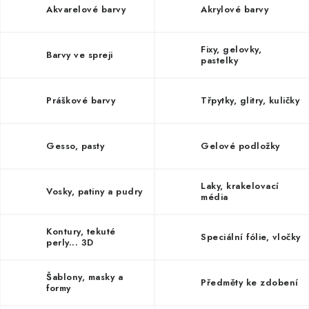
MOJE OBJEDNÁVKA
Akvarelové barvy
Akrylové barvy
ZNAČKY
Fixy, gelovky,
Barvy ve spreji
pastelky
Doprava
Kontakty
Moje objednávka
Oblíbené ♥️
Hodnocení obchodu
Obchodní podmínky
Práškové barvy
Třpytky, glitry, kuličky
Podmínky ochrany osobních údajů
Ověřování recenzí
Jak nakupovat
Gesso, pasty
Gelové podložky
Laky, krakelovací
Vosky, patiny a pudry
média
Kontury, tekuté
Speciální fólie, vločky
perly... 3D
Šablony, masky a
Předměty ke zdobení
formy