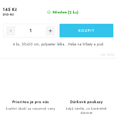
145 Kč
(2 ks)
Skladem
213 Kč
4 ks; 30x30 cm; polyester látka... třeba na hřbety a pod.
Kód:
85930
O
v
l
á
d
Prioritou je pro nás
Dárkové poukazy
a
kvalitní zboží za rozumné ceny
když nevíte, co konkrétně
darovat
c