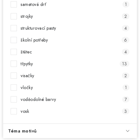
sametová drť
1
strojky
2
strukturovací pasty
4
školní potřeby
6
štětec
4
třpytky
13
visačky
2
vločky
1
voděodolné barvy
7
vosk
3
Téma motivů