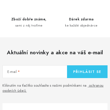
í
p
r
Zboží dobře známe,
Dárek zdarma
v
sami z něj tvoříme
ke každé objednávce
k
y
v
ý
Aktuální novinky a akce na váš e-mail
p
i
s
E-mail
PŘIHLÁSIT SE
u
Kliknutím na tlačítko souhlasíte s našimi podmínkami na
ochranou
osobních údajů
.