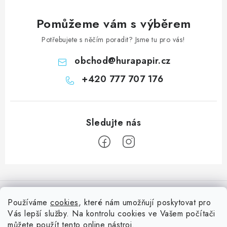
Pomůžeme vám s výběrem
Potřebujete s něčím poradit? Jsme tu pro vás!
obchod
@
hurapapir.cz
+420 777 707 176
Z
á
Informace pro vás
p
Používáme
cookies
, které nám umožňují poskytovat pro
a
Vás lepší služby. Na kontrolu cookies ve Vašem počítači
Doprava
Nepřehlédněte
můžete použít tento
online nástroj
.