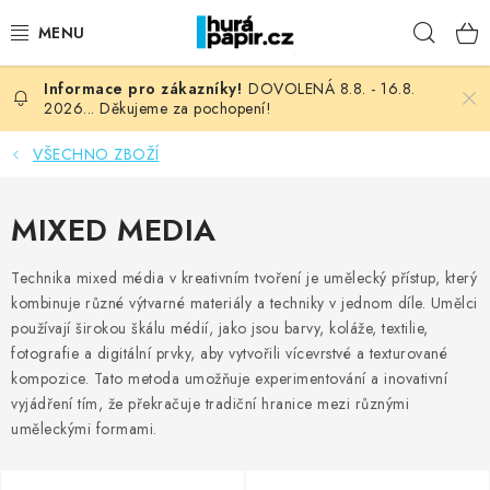
Přejít
Hleda
na
obsah
DOVOLENÁ 8.8. - 16.8.
NOVINKY
2026... Děkujeme za pochopení!
HURÁ DÍLNA
VŠECHNO ZBOŽÍ
VŠECHNO ZBOŽÍ
MIXED MEDIA
KNIHAŘSKÝ MATERIÁL
Technika mixed média v kreativním tvoření je umělecký přístup, který
kombinuje různé výtvarné materiály a techniky v jednom díle. Umělci
KURZY NATY LYSAK
používají širokou škálu médií, jako jsou barvy, koláže, textilie,
fotografie a digitální prvky, aby vytvořili vícevrstvé a texturované
OBLÍBENÉ ♥️
kompozice. Tato metoda umožňuje experimentování a inovativní
vyjádření tím, že překračuje tradiční hranice mezi různými
uměleckými formami.
FOTORECENZE