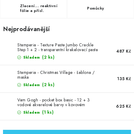
Zlacení... reaktivní
Pomůcky
fólie a přísl.
Nejprodávanější
Stamperia - Texture Paste Jumbo Crackle
Step 1 + 2 - transparentní krakelovací pasta
487 Kč
ve dvou krocích
(2 ks)
Skladem
Stamperia - Christmas Village - šablona /
maska
135 Kč
(2 ks)
Skladem
Vam Gogh - pocket box basic - 12 + 3
vodové akvarelové barvy v kovovém
625 Kč
pouzdře
(1 ks)
Skladem