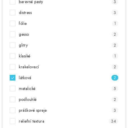
barevné pasty
3
distress
3
fólie
1
gesso
2
glitry
2
klasiké
1
krakelovací
2
látková
2
metalické
5
podlouhlé
2
práškové spreje
3
reliefní textura
34