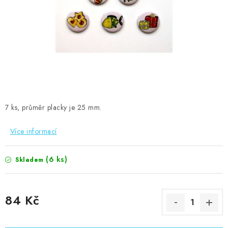
MOJE OBJEDNÁVKA
ZNAČKY
Doprava
Kontakty
Moje objednávka
Oblíbené ♥️
Hodnocení obchodu
Obchodní podmínky
Podmínky ochrany osobních údajů
Ověřování recenzí
Jak nakupovat
7 ks, průměr placky je 25 mm.
Více informací
(6 ks)
Skladem
84 Kč
Měrná cena: