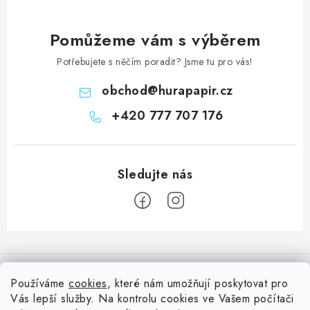
Pomůžeme vám s výběrem
Potřebujete s něčím poradit? Jsme tu pro vás!
obchod
@
hurapapir.cz
+420 777 707 176
Z
á
Informace pro vás
p
Používáme
cookies
, které nám umožňují poskytovat pro
a
Vás lepší služby. Na kontrolu cookies ve Vašem počítači
Doprava
Nepřehlédněte