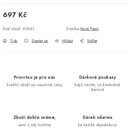
697 Kč
Měrná cena:
Kód zboží:
90361
Značka:
Hurá Papír
Tisk
Zeptat se
Hlídat
Sdílet
Prioritou je pro nás
Dárkové poukazy
kvalitní zboží za rozumné ceny
když nevíte, co konkrétně
darovat
Zboží dobře známe,
Dárek zdarma
sami z něj tvoříme
ke každé objednávce