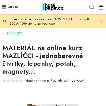
Přejít
Hleda
na
obsah
DOVOLENÁ 8.8. - 16.8.
NOVINKY
2026... Děkujeme za pochopení!
HURÁ DÍLNA
NOVINKY
VŠECHNO ZBOŽÍ
MATERIÁL na online kurz
MAZLÍČCI - jednobarevné
KNIHAŘSKÝ MATERIÁL
čtvrtky, lepenky, potah,
magnety...
KURZY NATY LYSAK
Podrobnosti hodnocení
Neohodnoceno
OBLÍBENÉ ♥️
FOTORECENZE