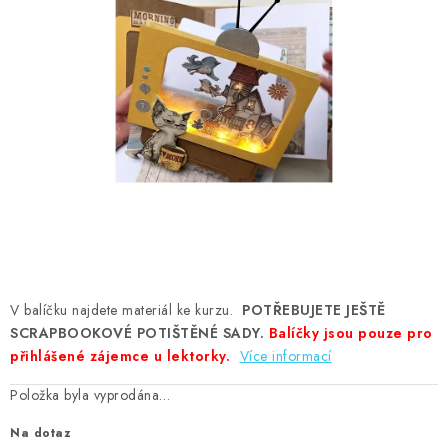
MOJE OBJEDNÁVKA
ZNAČKY
Doprava
Kontakty
Moje objednávka
Oblíbené ♥️
Hodnocení obchodu
Obchodní podmínky
Podmínky ochrany osobních údajů
Ověřování recenzí
Jak nakupovat
V balíčku najdete materiál ke kurzu.
POTŘEBUJETE JEŠTĚ
SCRAPBOOKOVÉ POTIŠTĚNÉ SADY.
Balíčky jsou pouze pro
přihlášené zájemce u lektorky.
Více informací
Položka byla vyprodána…
Na dotaz