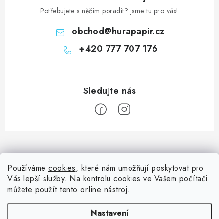
Potřebujete s něčím poradit? Jsme tu pro vás!
obchod
@
hurapapir.cz
+420 777 707 176
Z
á
Informace pro vás
p
Používáme
cookies
, které nám umožňují poskytovat pro
a
Vás lepší služby. Na kontrolu cookies ve Vašem počítači
Doprava
Nepřehlédněte
t
můžete použít tento
online nástroj
.
Kontakty
í
Blog s nápady a návody
Facebook
Nastavení
Moje objednávka