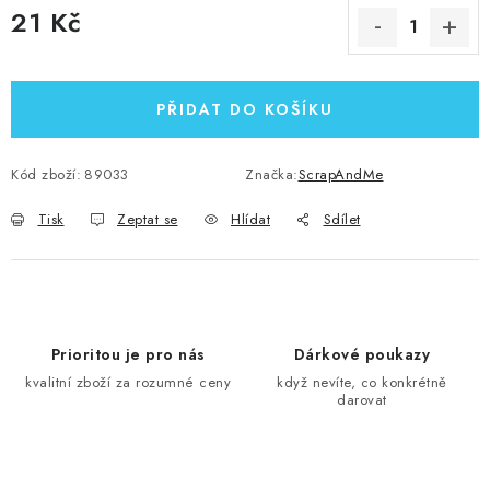
21 Kč
Měrná cena:
PŘIDAT DO KOŠÍKU
Kód zboží:
89033
Značka:
ScrapAndMe
Tisk
Zeptat se
Hlídat
Sdílet
Prioritou je pro nás
Dárkové poukazy
kvalitní zboží za rozumné ceny
když nevíte, co konkrétně
darovat