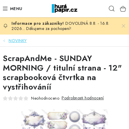
Přejít
Hleda
na
obsah
DOVOLENÁ 8.8. - 16.8.
NOVINKY
2026... Děkujeme za pochopení!
HURÁ DÍLNA
NOVINKY
VŠECHNO ZBOŽÍ
ScrapAndMe - SUNDAY
MORNING / titulní strana - 12"
KNIHAŘSKÝ MATERIÁL
scrapbooková čtvrtka na
vystřihováníí
KURZY NATY LYSAK
Podrobnosti hodnocení
Neohodnoceno
OBLÍBENÉ ♥️
FOTORECENZE