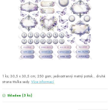
MOJE OBJEDNÁVKA
ZNAČKY
Doprava
Kontakty
Moje objednávka
Oblíbené ♥️
Hodnocení obchodu
Obchodní podmínky
Podmínky ochrany osobních údajů
Ověřování recenzí
Jak nakupovat
1 ks; 30,5 x 30,5 cm; 250 gsm; jednostranný matný potisk... druhá
strana titulka sady.
Více informací
(3 ks)
Skladem