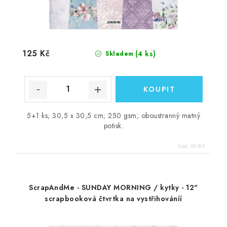
125 Kč
(4 ks)
Skladem
5+1 ks; 30,5 x 30,5 cm; 250 gsm; oboustranný matný
potisk.
Kód:
89392
ScrapAndMe - SUNDAY MORNING / kytky - 12"
scrapbooková čtvrtka na vystřihováníí