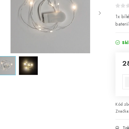
1x bíl
bateri
Sk
2
Mě
Kód zbo
Značka
Tis