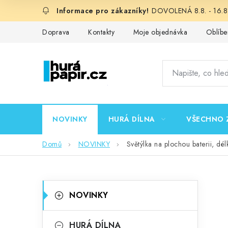
Přejít
DOVOLENÁ 8.8. - 16.8.
na
obsah
Doprava
Kontakty
Moje objednávka
Oblíbe
NOVINKY
HURÁ DÍLNA
VŠECHNO 
Domů
NOVINKY
Světýlka na plochou baterii, dé
P
K
Přeskočit
NOVINKY
kategorie
a
o
t
HURÁ DÍLNA