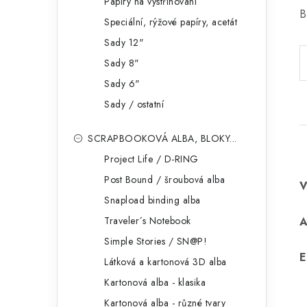
Papíry na vystřihování
B
Speciální, rýžové papíry, acetát
Sady 12"
Sady 8"
Sady 6"
Sady / ostatní
SCRAPBOOKOVÁ ALBA, BLOKY...
Project Life / D-RING
Post Bound / šroubová alba
Snapload binding alba
Traveler´s Notebook
Simple Stories / SN@P!
E
Látková a kartonová 3D alba
Kartonová alba - klasika
Kartonová alba - různé tvary