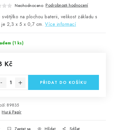
Podrobnosti hodnocení
Neohodnoceno
é světýlko na plochou baterii, velikost základu s
í je 2,3 x 5 x 0,7 cm.
Více informací
ladem
(1 ks)
8 Kč
rná cena:
PŘIDAT DO KOŠÍKU
ží:
89835
:
Hurá Papír
k
Zeptat se
Hlídat
Sdílet