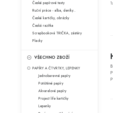
České papírové texty
1
Ruční práce - alba, deníky...
České kartičky, obrázky
Česká razítka
Scrapbooková TRIČKA, zástěry
Placky
VŠECHNO ZBOŽÍ
B
PAPÍRY A ČTVRTKY, LEPENKY
P
Jednobarevné papíry
P
Potištěné papíry
Akvarelové papíry
Project life kartičky
Lepenky