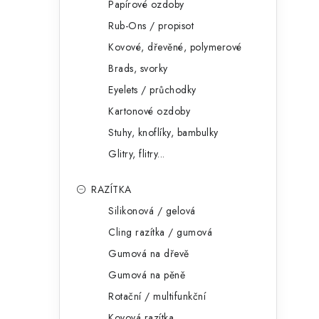
Papírové ozdoby
Rub-Ons / propisot
Kovové, dřevěné, polymerové
Brads, svorky
Eyelets / průchodky
Kartonové ozdoby
Stuhy, knoflíky, bambulky
Glitry, flitry...
RAZÍTKA
Silikonová / gelová
Cling razítka / gumová
Gumová na dřevě
Gumová na pěně
Rotační / multifunkční
Kovová razítka