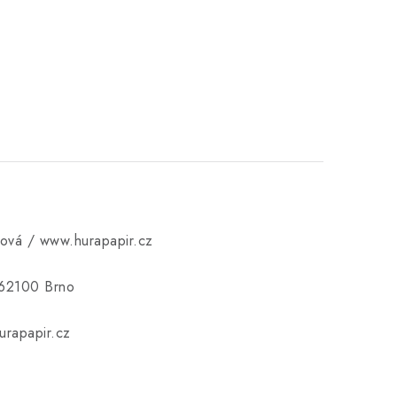
ková / www.hurapapir.cz
 62100 Brno
rapapir.cz