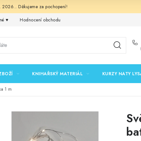
 2026... Děkujeme za pochopení!
né ♥️
Hodnocení obchodu
Obchodní podmínky
Podmínk
ZBOŽÍ
KNIHAŘSKÝ MATERIÁL
KURZY NATY LYS
lka 1 m
Sv
ba