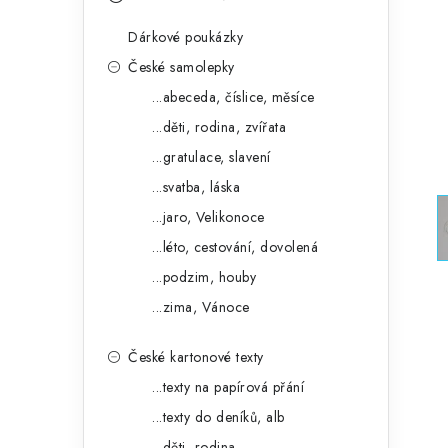
s
e
t
Dárkové poukázky
g
r
České samolepky
o
...abeceda, číslice, měsíce
a
r
...děti, rodina, zvířata
n
i
...gratulace, slavení
e
n
...svatba, láska
í
...jaro, Velikonoce
...léto, cestování, dovolená
p
...podzim, houby
a
...zima, Vánoce
n
České kartonové texty
e
...texty na papírová přání
l
...texty do deníků, alb
...děti, rodina