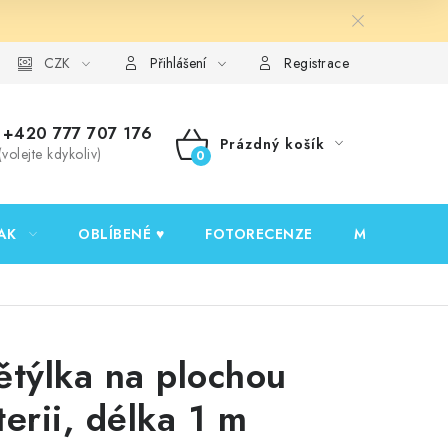
y ochrany osobních údajů
CZK
Ověřování recenzí
Jak nakupovat
Přihlášení
Registrace
+420 777 707 176
Prázdný košík
(volejte kdykoliv)
NÁKUPNÍ
KOŠÍK
AK
OBLÍBENÉ ♥️
FOTORECENZE
MOJE OBJED
ětýlka na plochou
terii, délka 1 m