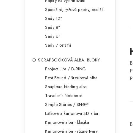
Papíry na vystřihování
Speciální, rýžové papíry, acetát
Sady 12"
Sady 8"
Sady 6"
Sady / ostatní
SCRAPBOOKOVÁ ALBA, BLOKY...
B
Project Life / D-RING
P
Post Bound / šroubová alba
P
Snapload binding alba
Traveler´s Notebook
Simple Stories / SN@P!
Látková a kartonová 3D alba
Kartonová alba - klasika
B
Kartonová alba - různé tvary