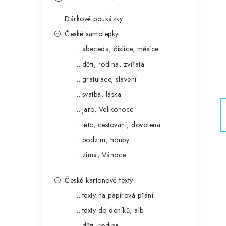
s
e
t
Dárkové poukázky
g
r
České samolepky
o
...abeceda, číslice, měsíce
a
r
...děti, rodina, zvířata
n
i
...gratulace, slavení
e
n
...svatba, láska
í
...jaro, Velikonoce
...léto, cestování, dovolená
p
...podzim, houby
a
...zima, Vánoce
n
České kartonové texty
e
...texty na papírová přání
l
...texty do deníků, alb
...děti, rodina