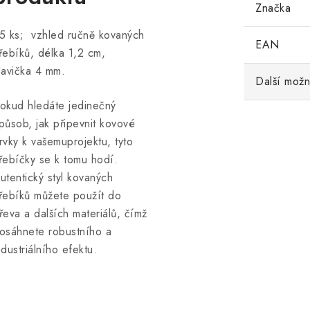
Značka
5 ks; vzhled ručně kovaných
EAN
řebíků, délka 1,2 cm,
lavička 4 mm.
Další možn
okud hledáte jedinečný
působ, jak připevnit kovové
rvky k vašemuprojektu, tyto
řebíčky se k tomu hodí.
utentický styl kovaných
řebíků můžete použít do
řeva a dalších materiálů, čímž
osáhnete robustního a
ndustriálního efektu.