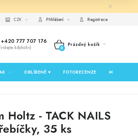
y ochrany osobních údajů
CZK
Ověřování recenzí
Jak nakupovat
Přihlášení
Registrace
+420 777 707 176
Prázdný košík
(volejte kdykoliv)
NÁKUPNÍ
KOŠÍK
AK
OBLÍBENÉ ♥️
FOTORECENZE
MOJE OBJED
m Holtz - TACK NAILS
hřebíčky, 35 ks