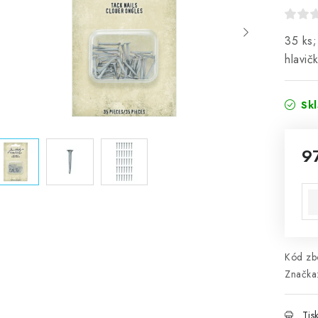
35 ks;
hlavič
Sk
9
Mě
Kód zbo
Značka
Tis