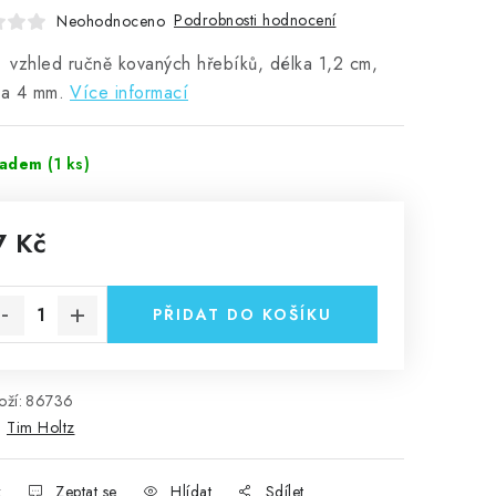
Podrobnosti hodnocení
Neohodnoceno
 vzhled ručně kovaných hřebíků, délka 1,2 cm,
ka 4 mm.
Více informací
ladem
(1 ks)
7 Kč
rná cena:
PŘIDAT DO KOŠÍKU
ží:
86736
:
Tim Holtz
k
Zeptat se
Hlídat
Sdílet