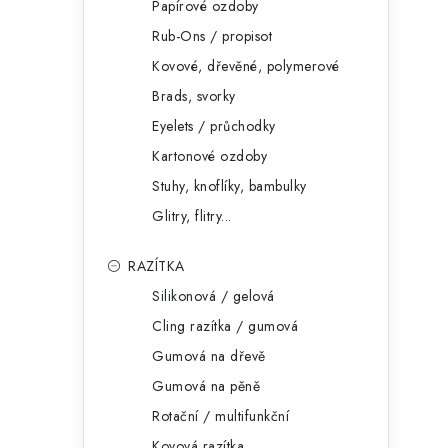
Papírové ozdoby
Rub-Ons / propisot
Kovové, dřevěné, polymerové
Brads, svorky
Eyelets / průchodky
Kartonové ozdoby
Stuhy, knoflíky, bambulky
Glitry, flitry...
RAZÍTKA
Silikonová / gelová
Cling razítka / gumová
Gumová na dřevě
Gumová na pěně
Rotační / multifunkční
Kovová razítka