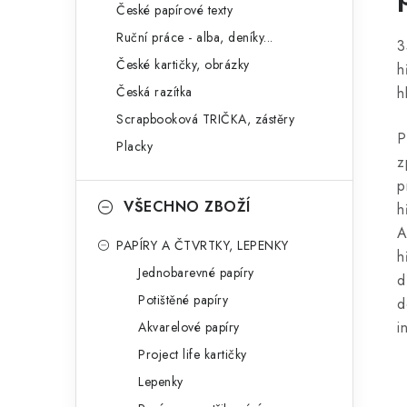
České papírové texty
Ruční práce - alba, deníky...
3
České kartičky, obrázky
h
Česká razítka
h
Scrapbooková TRIČKA, zástěry
P
Placky
z
p
VŠECHNO ZBOŽÍ
h
A
PAPÍRY A ČTVRTKY, LEPENKY
h
Jednobarevné papíry
d
Potištěné papíry
d
i
Akvarelové papíry
Project life kartičky
Lepenky