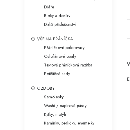
Diáře
Bloky a deníky
Další příslušenství
VŠE NA PŘÁNÍČKA
Přáníčkové polotovary
Celofánové obaly
Textová přáníčková razítka
Potištěné sady
E
OZDOBY
Samolepky
Washi / papírové pásky
Kytky, motýli
Kamínky, perličky, enamelky