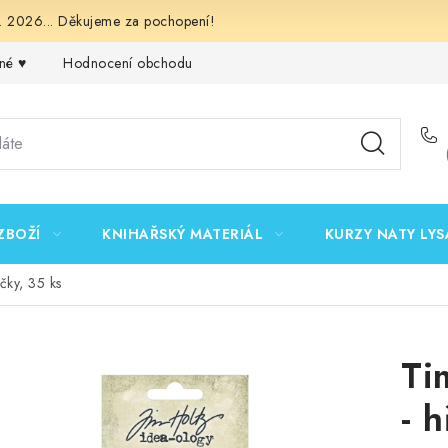
 2026... Děkujeme za pochopení!
né ♥️
Hodnocení obchodu
Obchodní podmínky
Podmínk
ZBOŽÍ
KNIHAŘSKÝ MATERIÁL
KURZY NATY LYS
čky, 35 ks
Ti
- 