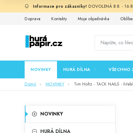
Přejít
DOVOLENÁ 8.8. - 16.8.
na
obsah
Doprava
Kontakty
Moje objednávka
Oblíbe
NOVINKY
HURÁ DÍLNA
VŠECHNO 
Domů
NOVINKY
Tim Holtz - TACK NAILS - hřebí
P
K
Přeskočit
NOVINKY
kategorie
a
o
t
HURÁ DÍLNA