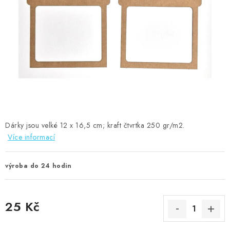
MOJE OBJEDNÁVKA
ZNAČKY
Doprava
Kontakty
Moje objednávka
Oblíbené ♥️
Hodnocení obchodu
Obchodní podmínky
Podmínky ochrany osobních údajů
Ověřování recenzí
Jak nakupovat
Dárky jsou velké 12 x 16,5 cm; kraft čtvrtka 250 gr/m2.
Více informací
výroba do 24 hodin
25 Kč
Měrná cena: