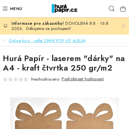
Přejít
Hleda
na
obsah
DOVOLENÁ 8.8. - 16.8.
NOVINKY
2026... Děkujeme za pochopení!
HURÁ DÍLNA
Online kurz - velké ZIMNÍ POP-UP ALBUM
VŠECHNO ZBOŽÍ
Hurá Papír - laserem "dárky" na
A4 - kraft čtvrtka 250 gr/m2
KNIHAŘSKÝ MATERIÁL
Podrobnosti hodnocení
Neohodnoceno
KURZY NATY LYSAK
OBLÍBENÉ ♥️
FOTORECENZE