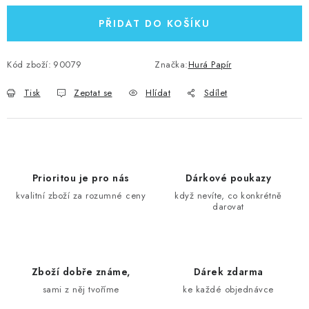
PŘIDAT DO KOŠÍKU
Kód zboží:
90079
Značka:
Hurá Papír
Tisk
Zeptat se
Hlídat
Sdílet
Prioritou je pro nás
Dárkové poukazy
kvalitní zboží za rozumné ceny
když nevíte, co konkrétně
darovat
Zboží dobře známe,
Dárek zdarma
sami z něj tvoříme
ke každé objednávce