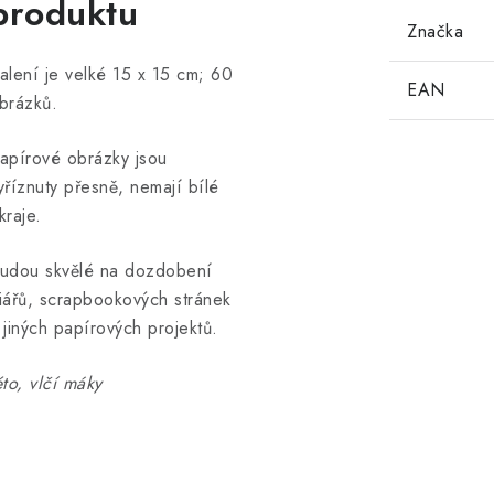
produktu
Značka
alení je velké 15 x 15 cm; 60
EAN
brázků.
apírové obrázky jsou
yříznuty přesně, nemají bílé
kraje.
udou skvělé na dozdobení
iářů, scrapbookových stránek
 jiných papírových projektů.
éto, vlčí máky