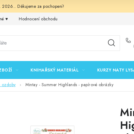
 2026... Děkujeme za pochopení!
né ♥️
Hodnocení obchodu
Obchodní podmínky
Podmínk
ZBOŽÍ
KNIHAŘSKÝ MATERIÁL
KURZY NATY LYS
é ozdoby
Mintay - Summer Highlands - papírové obrázky
Mi
Hi