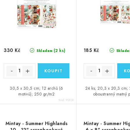
330 Kč
185 Kč
(2 ks)
Skladem
Sklade
30,5 x 30,5 cm; 12 archů (6
24 ks; 20,3 x 20,3 cm;
motivů); 250 gr/m2
oboustranný matný p
Kód:
90530
Mintay - Summer Highlands
Mintay - Summer Hig
10 - 12" scrapbooková
6 x 8" scrapbooko