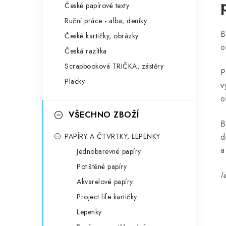
České papírové texty
Ruční práce - alba, deníky...
B
České kartičky, obrázky
o
Česká razítka
Scrapbooková TRIČKA, zástěry
P
Placky
v
o
VŠECHNO ZBOŽÍ
B
PAPÍRY A ČTVRTKY, LEPENKY
d
a
Jednobarevné papíry
Potištěné papíry
l
Akvarelové papíry
Project life kartičky
Lepenky