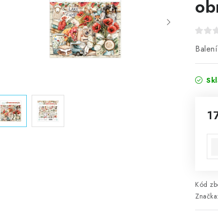
ob
Balení
Sk
1
Mě
Kód zbo
Značka