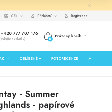
y ochrany osobních údajů
CZK
Ověřování recenzí
Jak nakupovat
Přihlášení
Registrace
+420 777 707 176
Prázdný košík
(volejte kdykoliv)
NÁKUPNÍ
KOŠÍK
AK
OBLÍBENÉ ♥️
FOTORECENZE
MOJE OBJED
ntay - Summer
ghlands - papírové