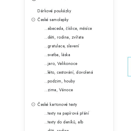
s
e
t
Dárkové poukázky
g
r
České samolepky
o
...abeceda, číslice, měsíce
a
r
...děti, rodina, zvířata
n
i
...gratulace, slavení
e
n
...svatba, láska
í
...jaro, Velikonoce
...léto, cestování, dovolená
p
...podzim, houby
a
...zima, Vánoce
n
České kartonové texty
e
...texty na papírová přání
l
...texty do deníků, alb
...děti, rodina