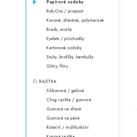
Papírové ozdoby
Rub-Ons / propisot
Kovové, dřevěné, polymerové
Brads, svorky
Eyelets / průchodky
Kartonové ozdoby
Stuhy, knoflíky, bambulky
Glitry, flitry...
RAZÍTKA
Silikonová / gelová
Cling razítka / gumová
Gumová na dřevě
Gumová na pěně
Rotační / multifunkční
Kovová razítka