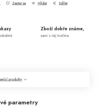
k
Zeptat se
Hlídat
Sdílet
ukazy
Zboží dobře známe,
onkrétně
sami z něj tvoříme
sející produkty
vé parametry