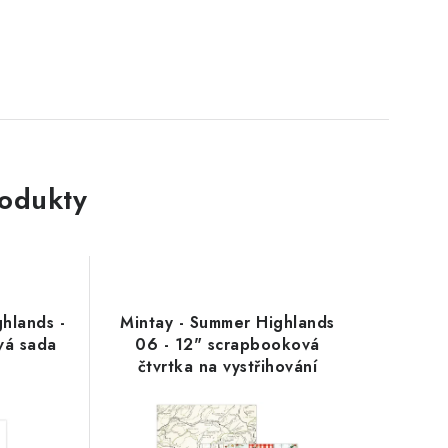
rodukty
hlands -
Mintay - Summer Highlands
vá sada
06 - 12" scrapbooková
čtvrtka na vystřihování