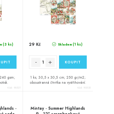
29 Kč
(3 ks)
(1 ks)
m
Skladem
 240 gsm;
1 ks; 30,5 x 30,5 cm; 250 gr/m2;
otisk.
oboustranná čtvrtka na vystřihování.
Kód:
90531
Kód:
90535
hlands -
Mintay - Summer Highlands
vá sada
9 - 12" scrapbooková