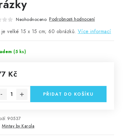
rázky
Podrobnosti hodnocení
Neohodnoceno
 je velké 15 x 15 cm; 60 obrázků.
Více informací
ladem
(5 ks)
77 Kč
rná cena:
PŘIDAT DO KOŠÍKU
ží:
90537
:
Mintay by Karola