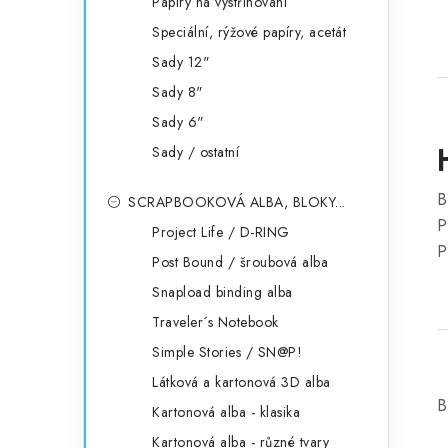
Papíry na vystřihování
Speciální, rýžové papíry, acetát
Sady 12"
Sady 8"
Sady 6"
Sady / ostatní
B
SCRAPBOOKOVÁ ALBA, BLOKY...
P
Project Life / D-RING
P
Post Bound / šroubová alba
Snapload binding alba
Traveler´s Notebook
Simple Stories / SN@P!
Látková a kartonová 3D alba
B
Kartonová alba - klasika
Kartonová alba - různé tvary