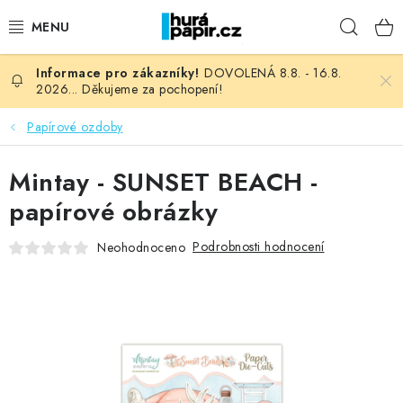
Přejít
Hleda
na
obsah
DOVOLENÁ 8.8. - 16.8.
NOVINKY
2026... Děkujeme za pochopení!
HURÁ DÍLNA
Papírové ozdoby
VŠECHNO ZBOŽÍ
Mintay - SUNSET BEACH -
papírové obrázky
KNIHAŘSKÝ MATERIÁL
Podrobnosti hodnocení
Neohodnoceno
KURZY NATY LYSAK
OBLÍBENÉ ♥️
FOTORECENZE