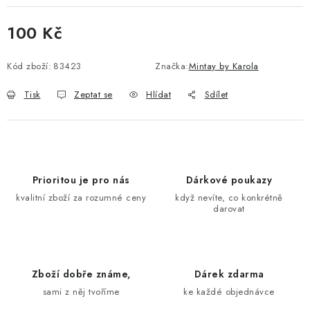
100 Kč
Měrná cena:
Kód zboží:
83423
Značka:
Mintay by Karola
Tisk
Zeptat se
Hlídat
Sdílet
Prioritou je pro nás
Dárkové poukazy
kvalitní zboží za rozumné ceny
když nevíte, co konkrétně
darovat
Zboží dobře známe,
Dárek zdarma
sami z něj tvoříme
ke každé objednávce