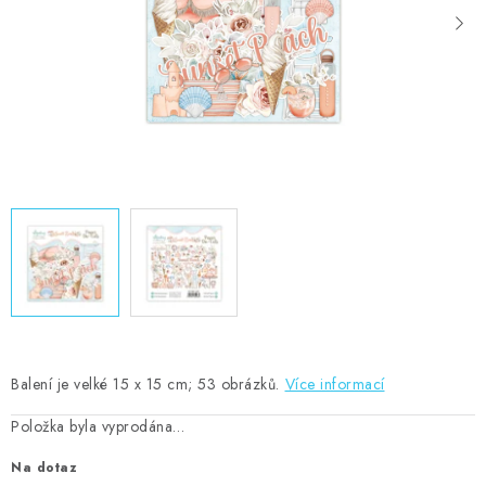
MOJE OBJEDNÁVKA
ZNAČKY
Doprava
Kontakty
Moje objednávka
Oblíbené ♥️
Hodnocení obchodu
Obchodní podmínky
Podmínky ochrany osobních údajů
Ověřování recenzí
Jak nakupovat
Balení je velké 15 x 15 cm; 53 obrázků.
Více informací
Položka byla vyprodána…
Na dotaz