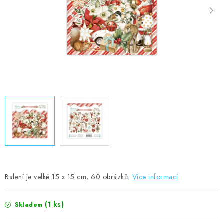
MOJE OBJEDNÁVKA
ZNAČKY
Doprava
Kontakty
Moje objednávka
Oblíbené ♥️
Hodnocení obchodu
Obchodní podmínky
Podmínky ochrany osobních údajů
Ověřování recenzí
Jak nakupovat
Balení je velké 15 x 15 cm; 60 obrázků.
Více informací
(1 ks)
Skladem