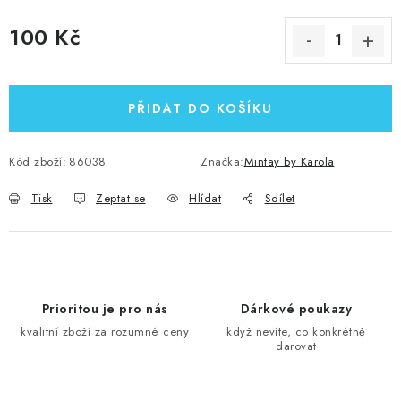
100 Kč
Měrná cena:
PŘIDAT DO KOŠÍKU
Kód zboží:
86038
Značka:
Mintay by Karola
Tisk
Zeptat se
Hlídat
Sdílet
Prioritou je pro nás
Dárkové poukazy
kvalitní zboží za rozumné ceny
když nevíte, co konkrétně
darovat