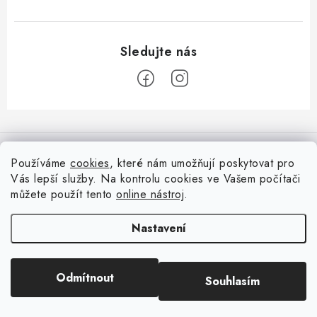
Z
á
Informace pro vás
p
Používáme
cookies
, které nám umožňují poskytovat pro
a
Vás lepší služby. Na kontrolu cookies ve Vašem počítači
Doprava
Nepřehlédněte
t
můžete použít tento
online nástroj
.
Kontakty
í
Blog s nápady a návody
Facebook
Nastavení
Moje objednávka
Slovník pojmů, české návody
Oblíbené ♥️
Copyright 2026
HuráPapír.cz
. Všechna práva vyhrazena.
Upravit nastavení
Hurá TÝM
Odmítnout
Souhlasím
cookies
Hodnocení obchodu
Reklamace a vrácení zboží
Vytvořil Shoptet
Obchodní podmínky