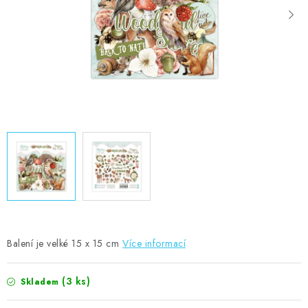
MOJE OBJEDNÁVKA
ZNAČKY
Doprava
Kontakty
Moje objednávka
Oblíbené ♥️
Hodnocení obchodu
Obchodní podmínky
Podmínky ochrany osobních údajů
Ověřování recenzí
Jak nakupovat
Balení je velké 15 x 15 cm
Více informací
(3 ks)
Skladem