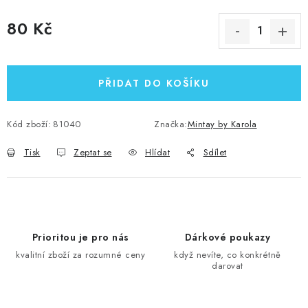
80 Kč
Měrná cena:
PŘIDAT DO KOŠÍKU
Kód zboží:
81040
Značka:
Mintay by Karola
Tisk
Zeptat se
Hlídat
Sdílet
Prioritou je pro nás
Dárkové poukazy
kvalitní zboží za rozumné ceny
když nevíte, co konkrétně
darovat