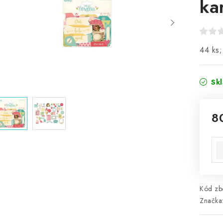
ka
44 ks;
Sk
8
Mě
Kód zbo
Značka