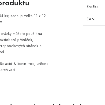
produktu
Značka
4 ks; sada je velká 11 x 12
EAN
m.
brázky můžete použít na
ozdobení přáníček,
crapbookových stránek a
od.
še acid & lidnin free, určeno
 archivaci.