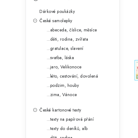
s
e
t
Dárkové poukázky
g
r
České samolepky
o
...abeceda, číslice, měsíce
a
r
...děti, rodina, zvířata
n
i
...gratulace, slavení
e
n
...svatba, láska
í
...jaro, Velikonoce
...léto, cestování, dovolená
p
...podzim, houby
a
...zima, Vánoce
n
České kartonové texty
e
...texty na papírová přání
l
...texty do deníků, alb
...děti, rodina