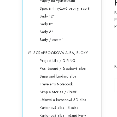
Papíry na vystřihování
Speciální, rýžové papíry, acetát
B
Sady 12"
P
Sady 8"
P
Sady 6"
Sady / ostatní
SCRAPBOOKOVÁ ALBA, BLOKY...
Project Life / D-RING
B
Post Bound / šroubová alba
Snapload binding alba
Traveler´s Notebook
Simple Stories / SN@P!
Látková a kartonová 3D alba
Kartonová alba - klasika
Kartonová alba - různé tvary