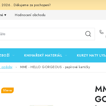
 2026... Děkujeme za pochopení!
né ♥️
Hodnocení obchodu
Obchodní podmínky
Podmínk
ZBOŽÍ
KNIHAŘSKÝ MATERIÁL
KURZY NATY LYS
é ozdoby
MME - HELLO GORGEOUS - papírové kartičky
MM
Sleva
GO