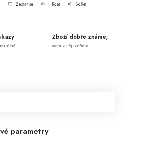
k
Zeptat se
Hlídat
Sdílet
ukazy
Zboží dobře známe,
onkrétně
sami z něj tvoříme
vé parametry