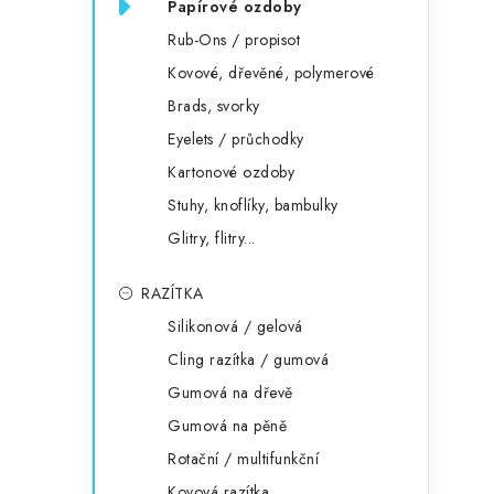
Papírové ozdoby
Rub-Ons / propisot
Kovové, dřevěné, polymerové
Brads, svorky
Eyelets / průchodky
Kartonové ozdoby
Stuhy, knoflíky, bambulky
Glitry, flitry...
RAZÍTKA
Silikonová / gelová
Cling razítka / gumová
Gumová na dřevě
Gumová na pěně
Rotační / multifunkční
Kovová razítka