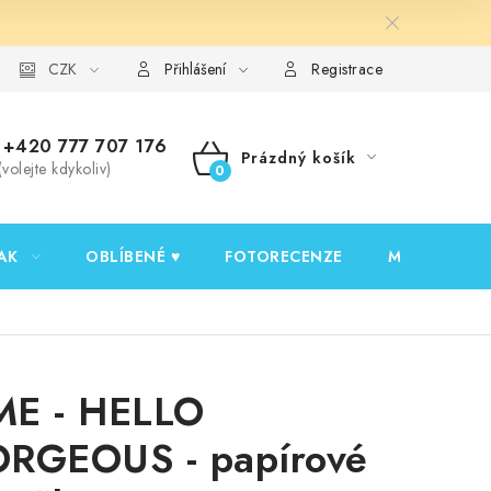
y ochrany osobních údajů
CZK
Ověřování recenzí
Jak nakupovat
Přihlášení
Registrace
+420 777 707 176
Prázdný košík
(volejte kdykoliv)
NÁKUPNÍ
KOŠÍK
AK
OBLÍBENÉ ♥️
FOTORECENZE
MOJE OBJED
E - HELLO
RGEOUS - papírové