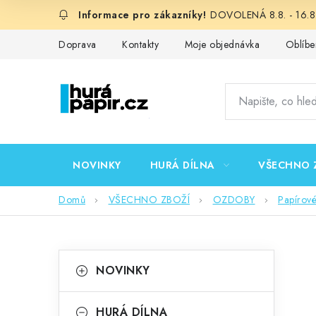
Přejít
DOVOLENÁ 8.8. - 16.8.
na
obsah
Doprava
Kontakty
Moje objednávka
Oblíbe
NOVINKY
HURÁ DÍLNA
VŠECHNO 
Domů
VŠECHNO ZBOŽÍ
OZDOBY
Papírov
P
K
Přeskočit
NOVINKY
kategorie
a
o
t
HURÁ DÍLNA