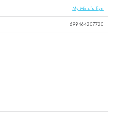
My Mind´s Eye
699464207720