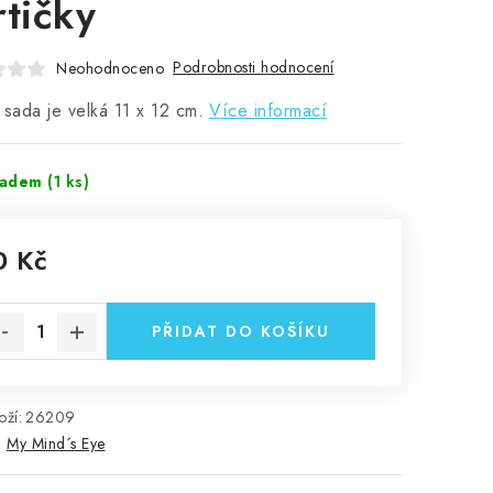
rtičky
Podrobnosti hodnocení
Neohodnoceno
 sada je velká 11 x 12 cm.
Více informací
ladem
(1 ks)
0 Kč
rná cena:
PŘIDAT DO KOŠÍKU
ží:
26209
:
My Mind´s Eye