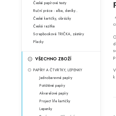
České papírové texty
Ruční práce - alba, deníky...
4
České kartičky, obrázky
c
Česká razítka
Scrapbooková TRIČKA, zástěry
O
Placky
d
s
p
VŠECHNO ZBOŽÍ
PAPÍRY A ČTVRTKY, LEPENKY
V
k
Jednobarevné papíry
Potištěné papíry
Akvarelové papíry
Project life kartičky
Lepenky