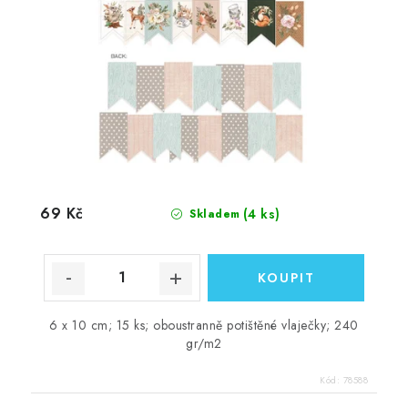
69 Kč
(4 ks)
Skladem
6 x 10 cm; 15 ks; oboustranně potištěné vlaječky; 240
gr/m2
Kód:
78588