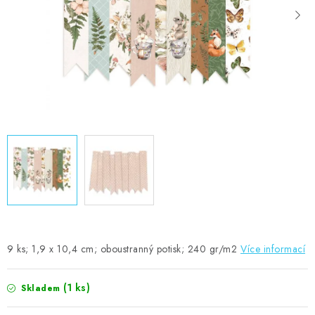
MOJE OBJEDNÁVKA
ZNAČKY
Doprava
Kontakty
Moje objednávka
Oblíbené ♥️
Hodnocení obchodu
Obchodní podmínky
Podmínky ochrany osobních údajů
Ověřování recenzí
Jak nakupovat
9 ks; 1,9 x 10,4 cm; oboustranný potisk; 240 gr/m2
Více informací
(1 ks)
Skladem