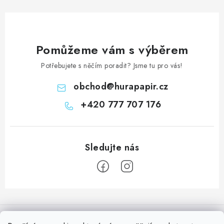
Pomůžeme vám s výběrem
Potřebujete s něčím poradit? Jsme tu pro vás!
obchod
@
hurapapir.cz
+420 777 707 176
Z
á
Informace pro vás
p