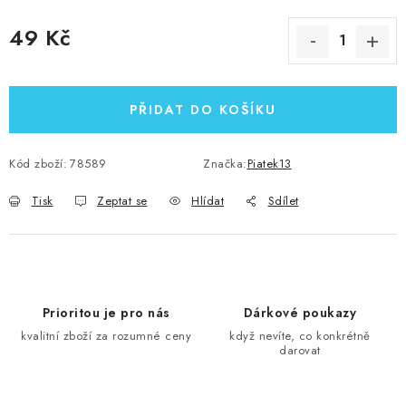
49 Kč
Měrná cena:
PŘIDAT DO KOŠÍKU
Kód zboží:
78589
Značka:
Piatek13
Tisk
Zeptat se
Hlídat
Sdílet
Prioritou je pro nás
Dárkové poukazy
kvalitní zboží za rozumné ceny
když nevíte, co konkrétně
darovat