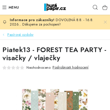
Přejít
Hleda
na
obsah
DOVOLENÁ 8.8. - 16.8.
NOVINKY
2026... Děkujeme za pochopení!
HURÁ DÍLNA
Papírové ozdoby
VŠECHNO ZBOŽÍ
Piatek13 - FOREST TEA PARTY -
visačky / vlaječky
KNIHAŘSKÝ MATERIÁL
Podrobnosti hodnocení
Neohodnoceno
KURZY NATY LYSAK
OBLÍBENÉ ♥️
FOTORECENZE