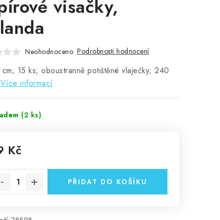
pírové visačky,
rlanda
Podrobnosti hodnocení
Neohodnoceno
 cm; 15 ks; oboustranně potištěné vlaječky; 240
Více informací
ladem
(2 ks)
9 Kč
rná cena:
PŘIDAT DO KOŠÍKU