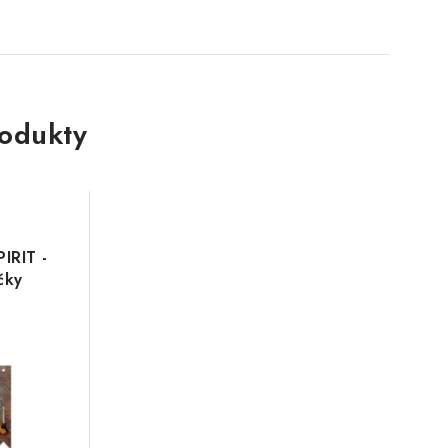
rodukty
PIRIT -
čky