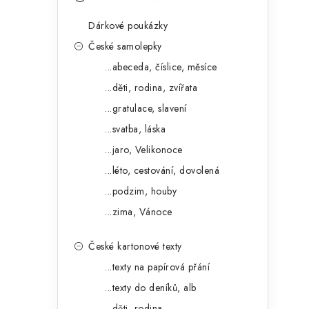
s
e
t
Dárkové poukázky
g
r
České samolepky
o
...abeceda, číslice, měsíce
a
r
...děti, rodina, zvířata
n
i
...gratulace, slavení
e
n
...svatba, láska
í
...jaro, Velikonoce
...léto, cestování, dovolená
p
...podzim, houby
a
...zima, Vánoce
n
České kartonové texty
e
...texty na papírová přání
l
...texty do deníků, alb
...děti, rodina