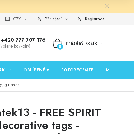
y ochrany osobních údajů
CZK
Ověřování recenzí
Jak nakupovat
Přihlášení
Registrace
+420 777 707 176
Prázdný košík
(volejte kdykoliv)
NÁKUPNÍ
KOŠÍK
AK
OBLÍBENÉ ♥️
FOTORECENZE
MOJE OBJED
y, girlanda
atek13 - FREE SPIRIT
decorative tags -