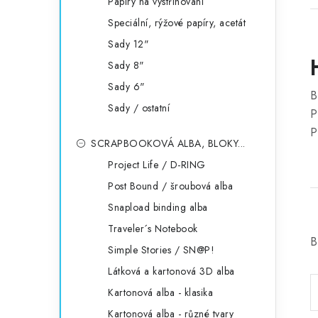
Papíry na vystřihování
Speciální, rýžové papíry, acetát
Sady 12"
Sady 8"
Sady 6"
B
Sady / ostatní
P
P
SCRAPBOOKOVÁ ALBA, BLOKY...
Project Life / D-RING
Post Bound / šroubová alba
Snapload binding alba
Traveler´s Notebook
B
Simple Stories / SN@P!
Látková a kartonová 3D alba
Kartonová alba - klasika
Kartonová alba - různé tvary