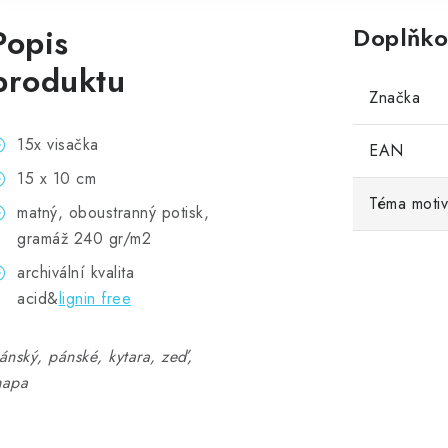
Popis
Doplňko
produktu
Značka
15x visačka
EAN
15 x 10 cm
Téma moti
matný, oboustranný potisk,
gramáž 240 gr/m2
archivální kvalita
acid&
lignin free
ánský, pánské, kytara, zeď,
apa