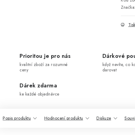
Kód zbo
Značka
Tis
Prioritou je pro nás
Dárkové po
kvalitní zboží za rozumné
když nevíte, co k
ceny
darovat
Dárek zdarma
ke každé objednávce
Popis produktu
Hodnocení produktu
Diskuze
Souvi