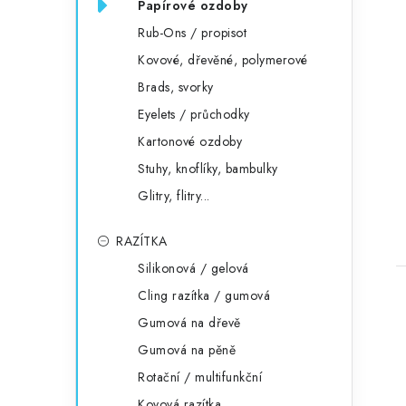
Papírové ozdoby
Rub-Ons / propisot
Kovové, dřevěné, polymerové
Brads, svorky
Eyelets / průchodky
Kartonové ozdoby
Stuhy, knoflíky, bambulky
Glitry, flitry...
RAZÍTKA
Silikonová / gelová
Cling razítka / gumová
Gumová na dřevě
Gumová na pěně
Rotační / multifunkční
Kovová razítka