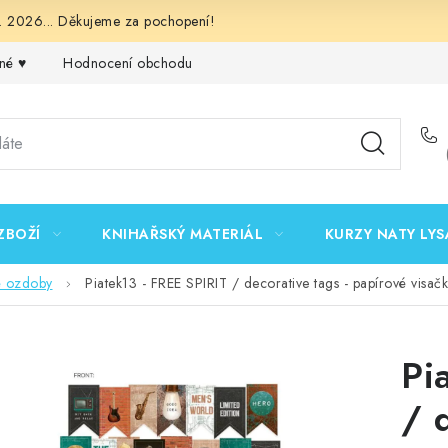
 2026... Děkujeme za pochopení!
né ♥️
Hodnocení obchodu
Obchodní podmínky
Podmínk
ZBOŽÍ
KNIHAŘSKÝ MATERIÁL
KURZY NATY LYS
é ozdoby
Piatek13 - FREE SPIRIT / decorative tags - papírové visačk
Pi
/ 