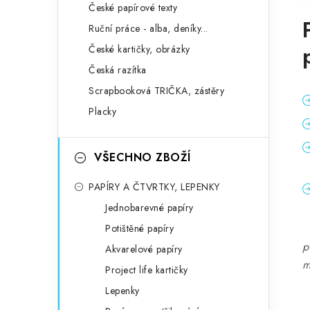
České papírové texty
Ruční práce - alba, deníky...
České kartičky, obrázky
Česká razítka
Scrapbooková TRIČKA, zástěry
Placky
VŠECHNO ZBOŽÍ
PAPÍRY A ČTVRTKY, LEPENKY
Jednobarevné papíry
Potištěné papíry
p
Akvarelové papíry
m
Project life kartičky
Lepenky