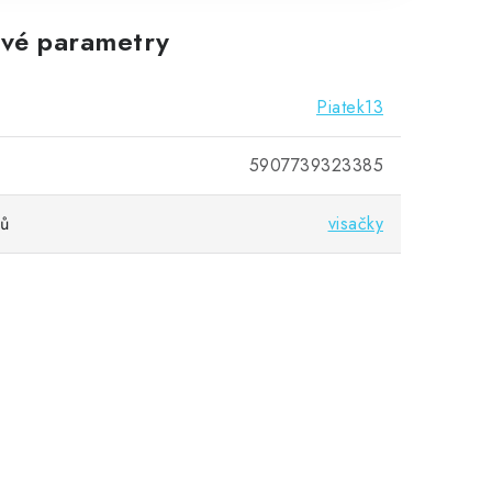
vé parametry
Piatek13
5907739323385
vů
visačky