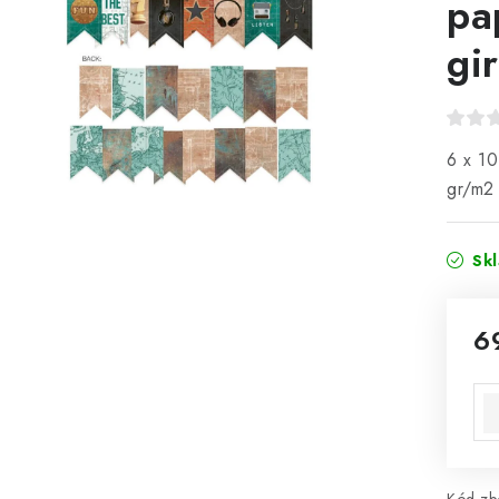
pa
gi
6 x 10
gr/m2
Sk
6
Mě