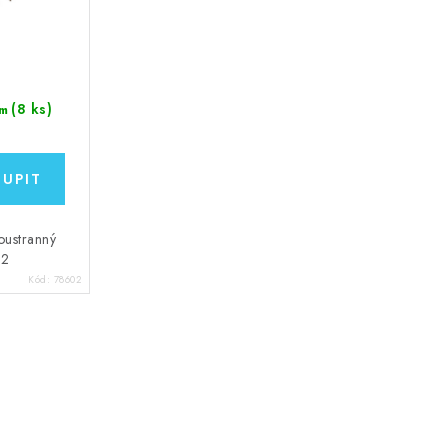
(8 ks)
m
oustranný
m2
Kód:
78602