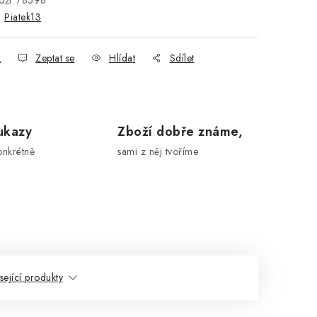
ží:
78598
:
Piatek13
k
Zeptat se
Hlídat
Sdílet
ukazy
Zboží dobře známe,
onkrétně
sami z něj tvoříme
sející produkty