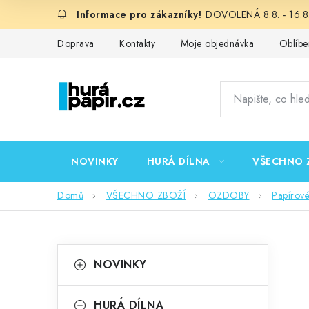
Přejít
DOVOLENÁ 8.8. - 16.8.
na
obsah
Doprava
Kontakty
Moje objednávka
Oblíbe
NOVINKY
HURÁ DÍLNA
VŠECHNO 
Domů
VŠECHNO ZBOŽÍ
OZDOBY
Papírov
P
K
Přeskočit
NOVINKY
kategorie
a
o
t
HURÁ DÍLNA