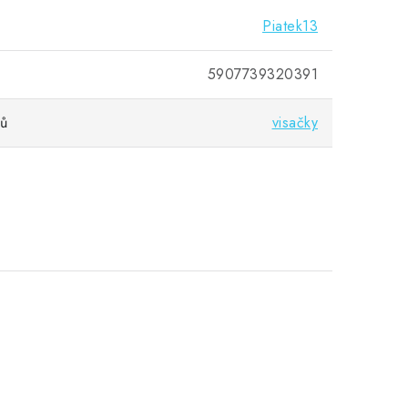
Piatek13
5907739320391
vů
visačky