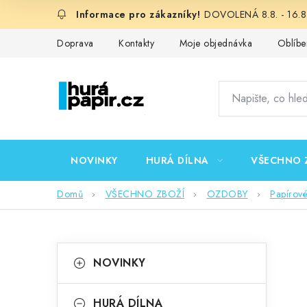
Přejít
DOVOLENÁ 8.8. - 16.8.
na
obsah
Doprava
Kontakty
Moje objednávka
Oblíbe
NOVINKY
HURÁ DÍLNA
VŠECHNO 
Domů
VŠECHNO ZBOŽÍ
OZDOBY
Papírov
P
K
Přeskočit
NOVINKY
kategorie
a
o
t
HURÁ DÍLNA