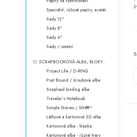
Papíry na vystřihování
P
Speciální, rýžové papíry, acetát
Sady 12"
Sady 8"
Sady 6"
Sady / ostatní
B
SCRAPBOOKOVÁ ALBA, BLOKY...
Project Life / D-RING
Post Bound / šroubová alba
Snapload binding alba
Traveler´s Notebook
Simple Stories / SN@P!
Látková a kartonová 3D alba
Kartonová alba - klasika
Kartonová alba - různé tvary