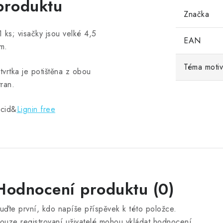
produktu
Značka
1 ks; visačky jsou velké 4,5
EAN
m.
Téma moti
tvrtka je potištěna z obou
tran.
cid&
Lignin free
Hodnocení produktu (0)
uďte první, kdo napíše příspěvek k této položce.
ouze registrovaní uživatelé mohou vkládat hodnocení.