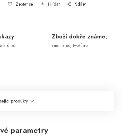
k
Zeptat se
Hlídat
Sdílet
ukazy
Zboží dobře známe,
onkrétně
sami z něj tvoříme
sející produkty
vé parametry