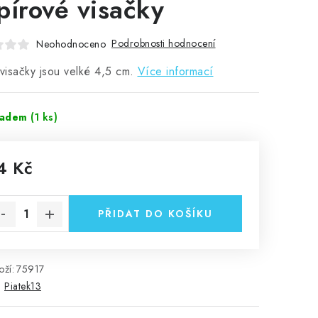
pírové visačky
Podrobnosti hodnocení
Neohodnoceno
 visačky jsou velké 4,5 cm.
Více informací
ladem
(1 ks)
4 Kč
rná cena:
PŘIDAT DO KOŠÍKU
ží:
75917
:
Piatek13