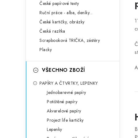
České papírové texty
Ruční práce - alba, deníky...
1
České kartičky, obrázky
c
Česká razítka
Scrapbooková TRIČKA, zástěry
Č
Placky
s
A
VŠECHNO ZBOŽÍ
PAPÍRY A ČTVRTKY, LEPENKY
Jednobarevné papíry
Potištěné papíry
Akvarelové papíry
Project life kartičky
B
Lepenky
P