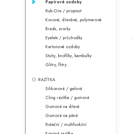
Papírové ozdoby
Rub-Ons / propisot
Kovové, dřevěné, polymerové
Brads, svorky
Eyelets / průchodky
Kartonové ozdoby
Stuhy, knoflíky, bambulky
Glitry, flitry...
RAZÍTKA
Silikonová / gelová
Cling razítka / gumová
Gumová na dřevě
Gumová na pěně
Rotační / multifunkční
Kovová razítka