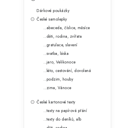
s
e
t
Dárkové poukázky
g
r
České samolepky
o
...abeceda, číslice, měsíce
a
r
...děti, rodina, zvířata
n
i
...gratulace, slavení
e
n
...svatba, láska
í
...jaro, Velikonoce
...léto, cestování, dovolená
p
...podzim, houby
a
...zima, Vánoce
n
České kartonové texty
e
...texty na papírová přání
l
...texty do deníků, alb
...děti, rodina