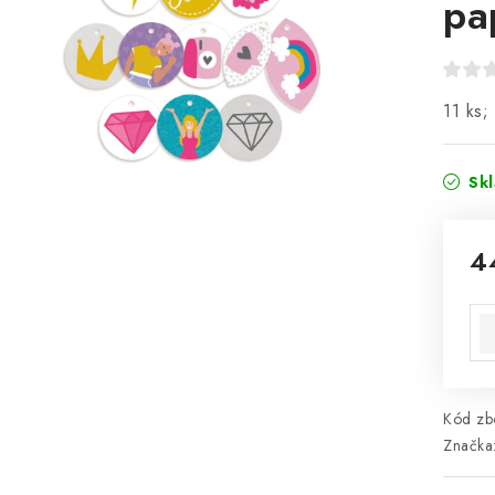
pa
11 ks;
Sk
4
Mě
Kód zbo
Značka