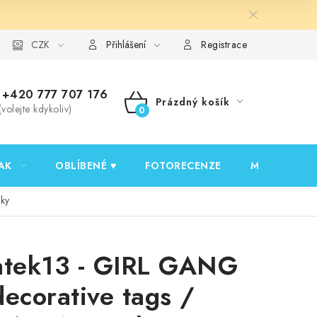
y ochrany osobních údajů
CZK
Ověřování recenzí
Jak nakupovat
Přihlášení
Registrace
+420 777 707 176
Prázdný košík
(volejte kdykoliv)
NÁKUPNÍ
KOŠÍK
AK
OBLÍBENÉ ♥️
FOTORECENZE
MOJE OBJED
čky
atek13 - GIRL GANG
decorative tags /