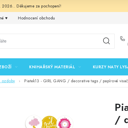
 2026... Děkujeme za pochopení!
né ♥️
Hodnocení obchodu
Obchodní podmínky
Podmínk
ZBOŽÍ
KNIHAŘSKÝ MATERIÁL
KURZY NATY LYS
é ozdoby
Piatek13 - GIRL GANG / decorative tags / papírové visa
Pi
/ 