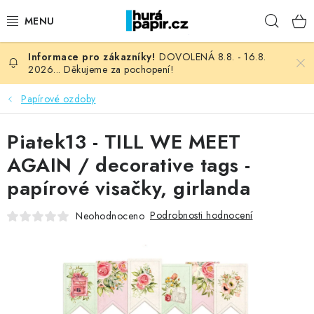
Přejít
Hleda
na
obsah
DOVOLENÁ 8.8. - 16.8.
NOVINKY
2026... Děkujeme za pochopení!
HURÁ DÍLNA
Papírové ozdoby
VŠECHNO ZBOŽÍ
Piatek13 - TILL WE MEET
AGAIN / decorative tags -
KNIHAŘSKÝ MATERIÁL
papírové visačky, girlanda
KURZY NATY LYSAK
Podrobnosti hodnocení
Neohodnoceno
OBLÍBENÉ ♥️
FOTORECENZE