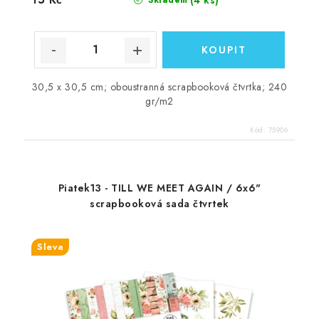
30,5 x 30,5 cm; oboustranná scrapbooková čtvrtka; 240
gr/m2
Kód:
75906
Piatek13 - TILL WE MEET AGAIN / 6x6"
scrapbooková sada čtvrtek
Sleva