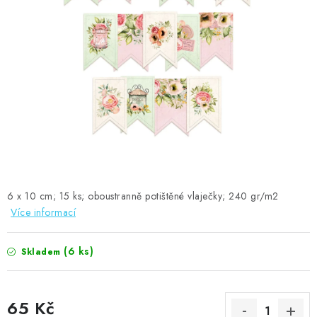
MOJE OBJEDNÁVKA
ZNAČKY
Doprava
Kontakty
Moje objednávka
Oblíbené ♥️
Hodnocení obchodu
Obchodní podmínky
Podmínky ochrany osobních údajů
Ověřování recenzí
Jak nakupovat
6 x 10 cm; 15 ks; oboustranně potištěné vlaječky; 240 gr/m2
Více informací
(6 ks)
Skladem
65 Kč