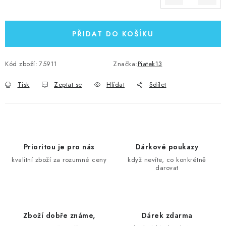
Měrná cena:
PŘIDAT DO KOŠÍKU
Kód zboží:
75911
Značka:
Piatek13
Tisk
Zeptat se
Hlídat
Sdílet
Prioritou je pro nás
Dárkové poukazy
kvalitní zboží za rozumné ceny
když nevíte, co konkrétně
darovat
Zboží dobře známe,
Dárek zdarma