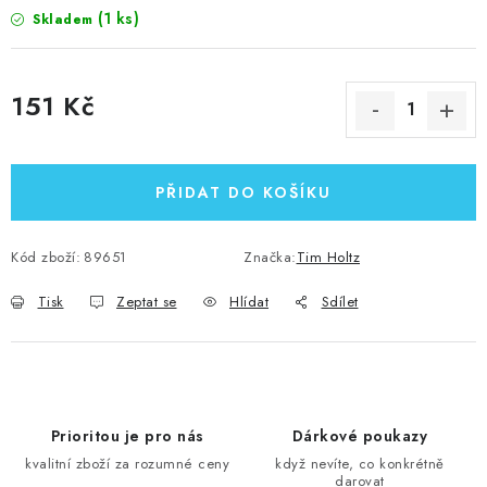
(1 ks)
Skladem
151 Kč
Měrná cena:
PŘIDAT DO KOŠÍKU
Kód zboží:
89651
Značka:
Tim Holtz
Tisk
Zeptat se
Hlídat
Sdílet
Prioritou je pro nás
Dárkové poukazy
kvalitní zboží za rozumné ceny
když nevíte, co konkrétně
darovat