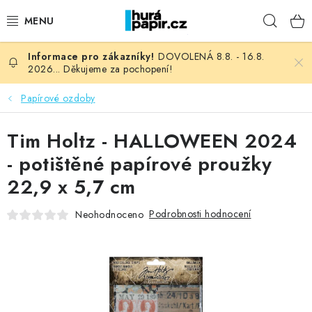
Přejít
Hleda
na
obsah
DOVOLENÁ 8.8. - 16.8.
NOVINKY
2026... Děkujeme za pochopení!
HURÁ DÍLNA
Papírové ozdoby
VŠECHNO ZBOŽÍ
Tim Holtz - HALLOWEEN 2024
- potištěné papírové proužky
KNIHAŘSKÝ MATERIÁL
22,9 x 5,7 cm
KURZY NATY LYSAK
Podrobnosti hodnocení
Neohodnoceno
OBLÍBENÉ ♥️
FOTORECENZE