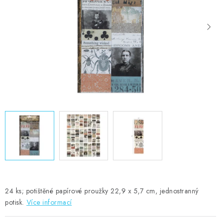
MOJE OBJEDNÁVKA
ZNAČKY
Doprava
Kontakty
Moje objednávka
Oblíbené ♥️
Hodnocení obchodu
Obchodní podmínky
Podmínky ochrany osobních údajů
Ověřování recenzí
Jak nakupovat
24 ks; potištěné papírové proužky 22,9 x 5,7 cm, jednostranný
potisk.
Více informací