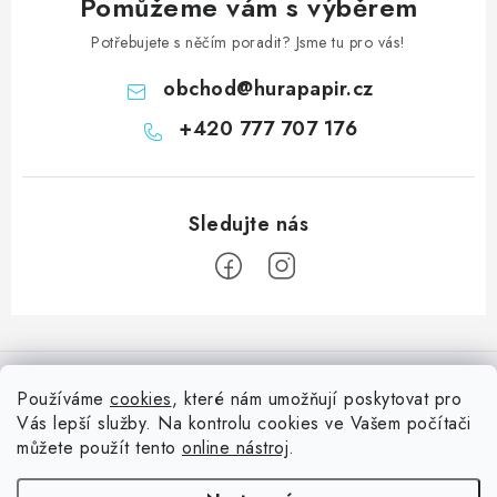
Pomůžeme vám s výběrem
Potřebujete s něčím poradit? Jsme tu pro vás!
obchod
@
hurapapir.cz
+420 777 707 176
Z
á
Informace pro vás
p
Používáme
cookies
, které nám umožňují poskytovat pro
a
Vás lepší služby. Na kontrolu cookies ve Vašem počítači
Doprava
Nepřehlédněte
t
můžete použít tento
online nástroj
.
Kontakty
í
Blog s nápady a návody
Facebook