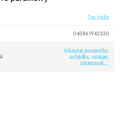
Tim Holtz
040861942330
bláznivé postavičky,
vů
pohádky
,
vintage,
steampunk...