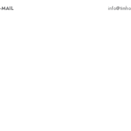
-MAIL
info@timho