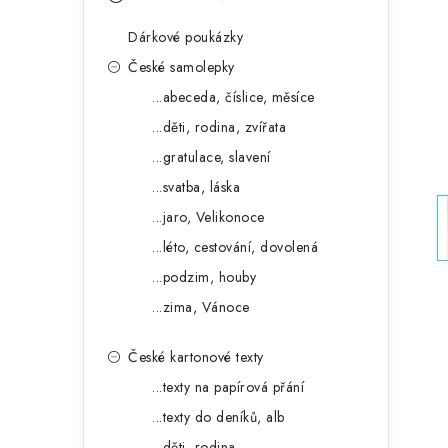
s
e
t
Dárkové poukázky
g
r
České samolepky
o
...abeceda, číslice, měsíce
a
r
...děti, rodina, zvířata
n
i
...gratulace, slavení
e
n
...svatba, láska
í
...jaro, Velikonoce
...léto, cestování, dovolená
p
...podzim, houby
a
...zima, Vánoce
n
České kartonové texty
e
...texty na papírová přání
l
...texty do deníků, alb
...děti, rodina