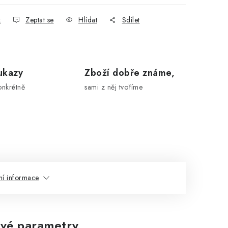
k
Zeptat se
Hlídat
Sdílet
ukazy
Zboží dobře známe,
onkrétně
sami z něj tvoříme
ní informace
vé parametry