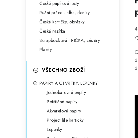
České papírové texty
Ruční práce - alba, deníky...
České kartičky, obrázky
4
Česká razítka
v
Scrapbooková TRIČKA, zástěry
Placky
O
d
d
VŠECHNO ZBOŽÍ
PAPÍRY A ČTVRTKY, LEPENKY
Jednobarevné papíry
Potištěné papíry
Akvarelové papíry
Project life kartičky
Lepenky