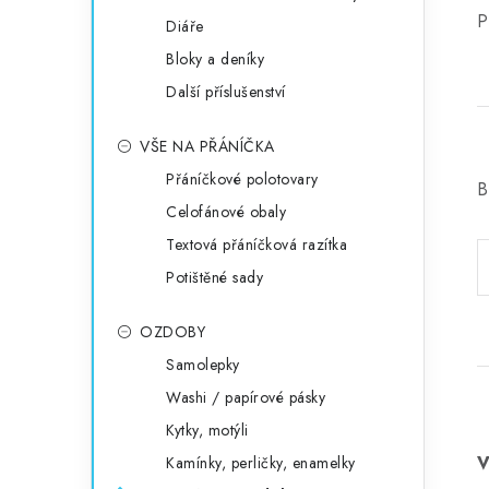
P
Diáře
Bloky a deníky
Další příslušenství
VŠE NA PŘÁNÍČKA
Přáníčkové polotovary
B
Celofánové obaly
Textová přáníčková razítka
Potištěné sady
OZDOBY
Samolepky
Washi / papírové pásky
Kytky, motýli
Kamínky, perličky, enamelky