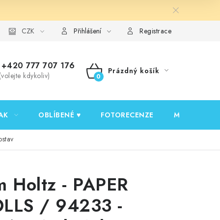
y ochrany osobních údajů
CZK
Ověřování recenzí
Jak nakupovat
Přihlášení
Registrace
+420 777 707 176
Prázdný košík
(volejte kdykoliv)
NÁKUPNÍ
KOŠÍK
AK
OBLÍBENÉ ♥️
FOTORECENZE
MOJE OBJED
ostav
m Holtz - PAPER
LLS / 94233 -