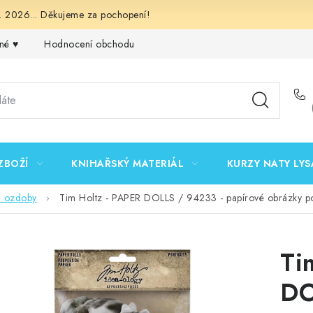
 2026... Děkujeme za pochopení!
né ♥️
Hodnocení obchodu
Obchodní podmínky
Podmínk
ZBOŽÍ
KNIHAŘSKÝ MATERIÁL
KURZY NATY LYS
é ozdoby
Tim Holtz - PAPER DOLLS / 94233 - papírové obrázky p
Ti
DO