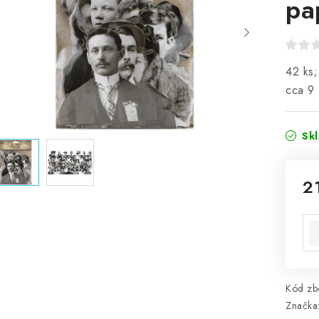
pa
42 ks;
cca 9 
Sk
2
Mě
Kód zbo
Značka