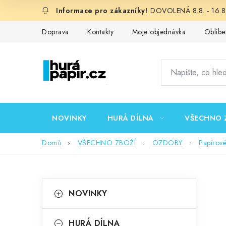
Přejít
DOVOLENÁ 8.8. - 16.8.
na
obsah
Doprava
Kontakty
Moje objednávka
Oblíbe
NOVINKY
HURÁ DÍLNA
VŠECHNO 
Domů
VŠECHNO ZBOŽÍ
OZDOBY
Papírov
P
K
Přeskočit
NOVINKY
kategorie
a
o
t
HURÁ DÍLNA