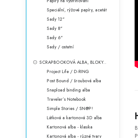
Papíry na vystřihování
Speciální, rýžové papíry, acetát
Sady 12"
Sady 8"
Sady 6"
Sady / ostatní
SCRAPBOOKOVÁ ALBA, BLOKY...
Project Life / D-RING
Post Bound / šroubová alba
Snapload binding alba
Traveler´s Notebook
Simple Stories / SN@P!
Látková a kartonová 3D alba
Kartonová alba - klasika
B
P
Kartonová alba - různé tvary