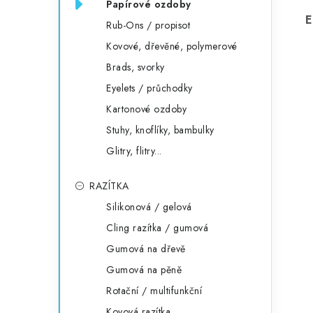
Papírové ozdoby
E
Rub-Ons / propisot
Kovové, dřevěné, polymerové
Brads, svorky
Eyelets / průchodky
Kartonové ozdoby
Stuhy, knoflíky, bambulky
Glitry, flitry...
RAZÍTKA
Silikonová / gelová
Cling razítka / gumová
Gumová na dřevě
Gumová na pěně
Rotační / multifunkční
Kovová razítka