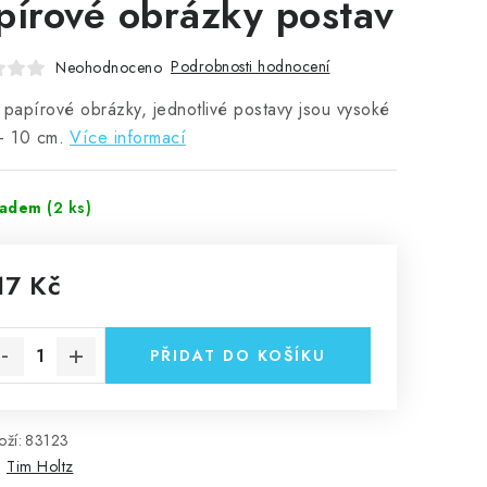
pírové obrázky postav
Podrobnosti hodnocení
Neohodnoceno
 papírové obrázky, jednotlivé postavy jsou vysoké
- 10 cm.
Více informací
ladem
(2 ks)
17 Kč
rná cena:
PŘIDAT DO KOŠÍKU
ží:
83123
:
Tim Holtz