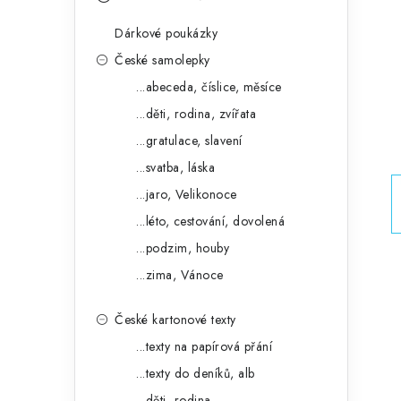
s
e
t
Dárkové poukázky
g
r
České samolepky
o
...abeceda, číslice, měsíce
a
r
...děti, rodina, zvířata
n
i
...gratulace, slavení
e
n
...svatba, láska
í
...jaro, Velikonoce
...léto, cestování, dovolená
p
...podzim, houby
a
...zima, Vánoce
n
České kartonové texty
e
...texty na papírová přání
l
...texty do deníků, alb
...děti, rodina