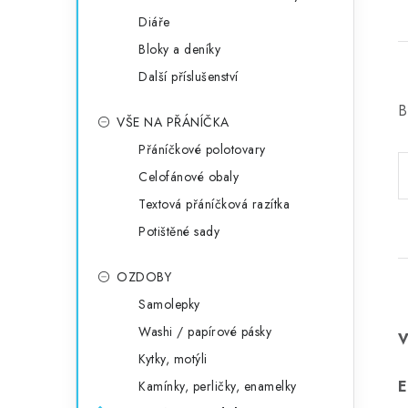
Diáře
Bloky a deníky
Další příslušenství
B
VŠE NA PŘÁNÍČKA
Přáníčkové polotovary
Celofánové obaly
Textová přáníčková razítka
Potištěné sady
OZDOBY
Samolepky
Washi / papírové pásky
Kytky, motýli
E
Kamínky, perličky, enamelky