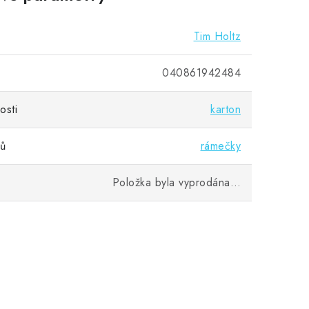
Tim Holtz
040861942484
osti
karton
vů
rámečky
Položka byla vyprodána…