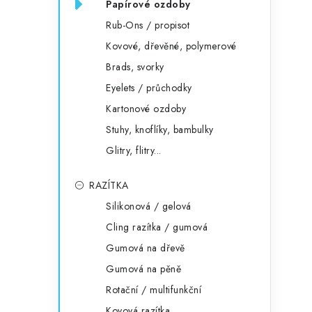
Papírové ozdoby
Rub-Ons / propisot
Kovové, dřevěné, polymerové
Brads, svorky
Eyelets / průchodky
Kartonové ozdoby
Stuhy, knoflíky, bambulky
Glitry, flitry...
RAZÍTKA
Silikonová / gelová
Cling razítka / gumová
Gumová na dřevě
Gumová na pěně
Rotační / multifunkční
Kovová razítka