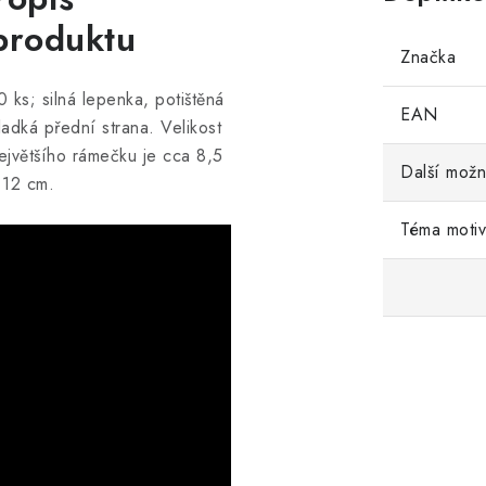
produktu
Značka
0 ks; silná lepenka, potištěná
EAN
ladká přední strana. Velikost
ejvětšího rámečku je cca 8,5
Další možn
 12 cm.
Téma moti