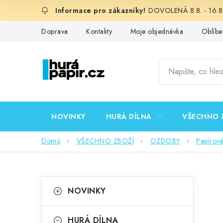
Přejít
DOVOLENÁ 8.8. - 16.8.
na
obsah
Doprava
Kontakty
Moje objednávka
Oblíbe
NOVINKY
HURÁ DÍLNA
VŠECHNO 
Domů
VŠECHNO ZBOŽÍ
OZDOBY
Papírov
P
K
Přeskočit
NOVINKY
kategorie
a
o
t
HURÁ DÍLNA