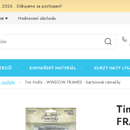
 2026... Děkujeme za pochopení!
né ♥️
Hodnocení obchodu
Obchodní podmínky
Podmínk
ZBOŽÍ
KNIHAŘSKÝ MATERIÁL
KURZY NATY LYS
é ozdoby
Tim Holtz - WINDOW FRAMES - kartonové rámečky
Ti
FR