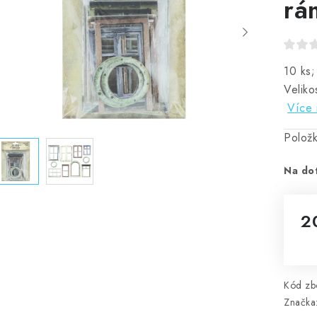
rá
10 ks;
Veliko
Více 
Polož
Na do
2
Mě
Kód zbo
Značka