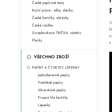
České papírové texty
Ruční práce - alba, deníky...
České kartičky, obrázky
1
Česká razítka
h
Scrapbooková TRIČKA, zástěry
n
Placky
x
VŠECHNO ZBOŽÍ
PAPÍRY A ČTVRTKY, LEPENKY
Jednobarevné papíry
Potištěné papíry
Akvarelové papíry
Project life kartičky
Lepenky