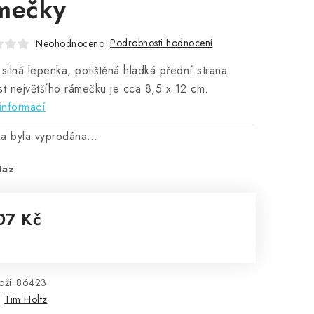
mečky
Podrobnosti hodnocení
Neohodnoceno
 silná lepenka, potištěná hladká přední strana.
st největšího rámečku je cca 8,5 x 12 cm.
informací
ka byla vyprodána…
taz
07 Kč
rná cena:
ží:
86423
:
Tim Holtz