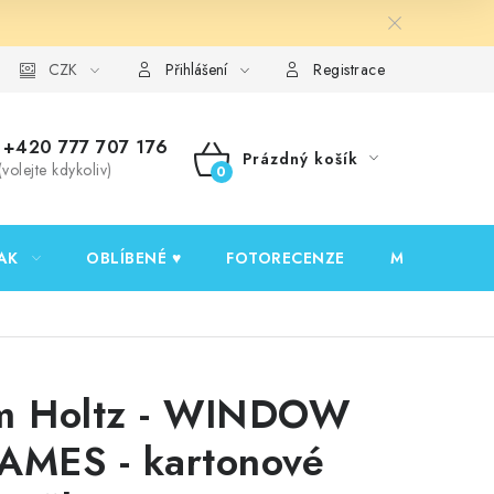
y ochrany osobních údajů
CZK
Ověřování recenzí
Jak nakupovat
Přihlášení
Registrace
+420 777 707 176
Prázdný košík
(volejte kdykoliv)
NÁKUPNÍ
KOŠÍK
AK
OBLÍBENÉ ♥️
FOTORECENZE
MOJE OBJED
m Holtz - WINDOW
AMES - kartonové