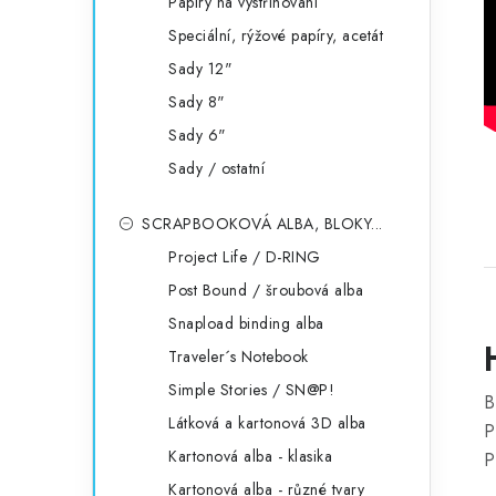
Papíry na vystřihování
Speciální, rýžové papíry, acetát
Sady 12"
Sady 8"
Sady 6"
Sady / ostatní
SCRAPBOOKOVÁ ALBA, BLOKY...
Project Life / D-RING
Post Bound / šroubová alba
Snapload binding alba
Traveler´s Notebook
Simple Stories / SN@P!
B
Látková a kartonová 3D alba
P
Kartonová alba - klasika
P
Kartonová alba - různé tvary