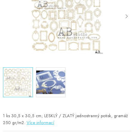
MOJE OBJEDNÁVKA
ZNAČKY
Doprava
Kontakty
Moje objednávka
Oblíbené ♥️
Hodnocení obchodu
Obchodní podmínky
Podmínky ochrany osobních údajů
Ověřování recenzí
Jak nakupovat
1 ks 30,5 x 30,5 cm; LESKLÝ / ZLATÝ jednostranný potisk, gramáž
250 gr/m2.
Více informací