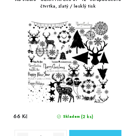
čtvrtka, zlatý / lesklý tisk
66 Kč
(2 ks)
Skladem