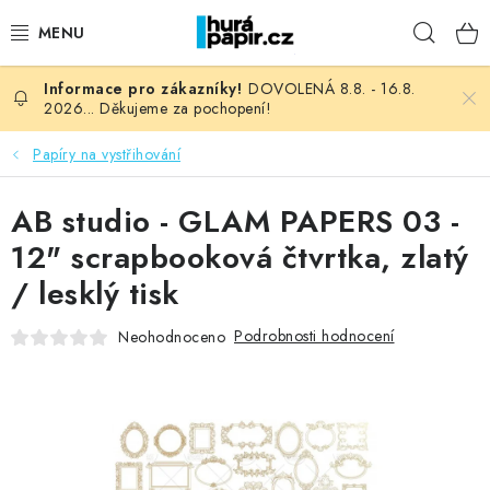
Přejít
Hleda
na
obsah
DOVOLENÁ 8.8. - 16.8.
NOVINKY
2026... Děkujeme za pochopení!
HURÁ DÍLNA
Papíry na vystřihování
VŠECHNO ZBOŽÍ
AB studio - GLAM PAPERS 03 -
12" scrapbooková čtvrtka, zlatý
KNIHAŘSKÝ MATERIÁL
/ lesklý tisk
KURZY NATY LYSAK
Podrobnosti hodnocení
Neohodnoceno
OBLÍBENÉ ♥️
FOTORECENZE