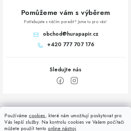
Pomůžeme vám s výběrem
Potřebujete s něčím poradit? Jsme tu pro vás!
obchod
@
hurapapir.cz
+420 777 707 176
Z
á
Informace pro vás
p
Používáme
cookies
, které nám umožňují poskytovat pro
a
Vás lepší služby. Na kontrolu cookies ve Vašem počítači
Doprava
Nepřehlédněte
t
můžete použít tento
online nástroj
.