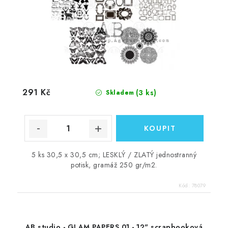
291 Kč
(3 ks)
Skladem
5 ks 30,5 x 30,5 cm; LESKLÝ / ZLATÝ jednostranný
potisk, gramáž 250 gr/m2.
Kód:
78079
AB studio - GLAM PAPERS 01 - 12" scrapbooková