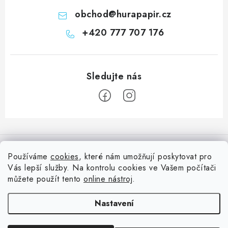
obchod
@
hurapapir.cz
+420 777 707 176
Z
á
Informace pro vás
p
Používáme
cookies
, které nám umožňují poskytovat pro
a
Vás lepší služby. Na kontrolu cookies ve Vašem počítači
Doprava
Nepřehlédněte
t
můžete použít tento
online nástroj
.
Kontakty
í
Blog s nápady a návody
Facebook
Nastavení
Moje objednávka
Slovník pojmů, české návody
Oblíbené ♥️