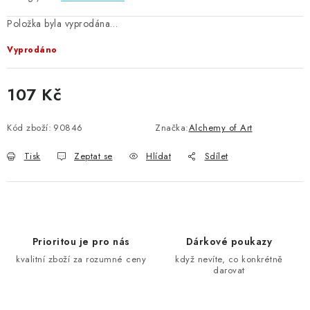
Položka byla vyprodána…
Vyprodáno
107 Kč
Měrná cena:
Kód zboží:
90846
Značka:
Alchemy of Art
Tisk
Zeptat se
Hlídat
Sdílet
Prioritou je pro nás
Dárkové poukazy
kvalitní zboží za rozumné ceny
když nevíte, co konkrétně
darovat