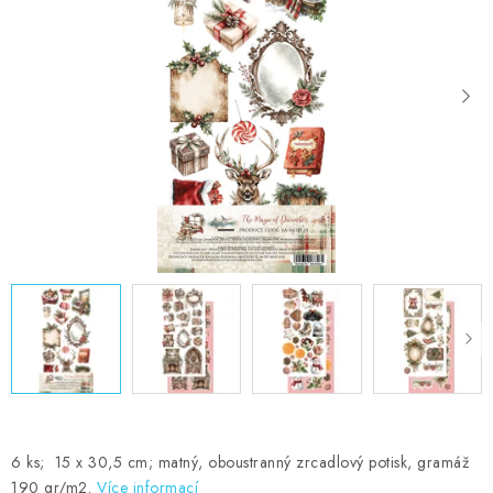
MOJE OBJEDNÁVKA
ZNAČKY
Doprava
Kontakty
Moje objednávka
Oblíbené ♥️
Hodnocení obchodu
Obchodní podmínky
Podmínky ochrany osobních údajů
Ověřování recenzí
Jak nakupovat
6 ks; 15 x 30,5 cm; matný, oboustranný zrcadlový potisk, gramáž
190 gr/m2.
Více informací