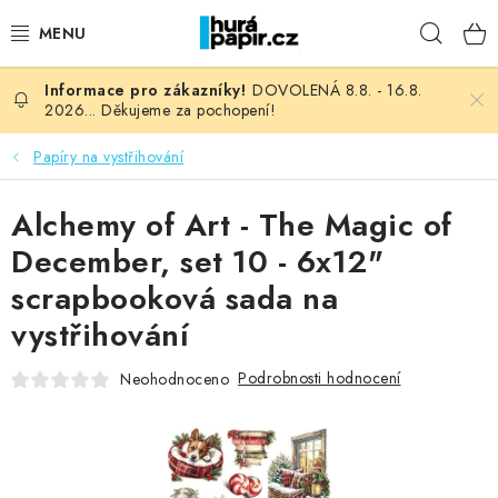
Přejít
Hleda
na
obsah
DOVOLENÁ 8.8. - 16.8.
NOVINKY
2026... Děkujeme za pochopení!
HURÁ DÍLNA
Papíry na vystřihování
VŠECHNO ZBOŽÍ
Alchemy of Art - The Magic of
December, set 10 - 6x12"
KNIHAŘSKÝ MATERIÁL
scrapbooková sada na
vystřihování
KURZY NATY LYSAK
Podrobnosti hodnocení
Neohodnoceno
OBLÍBENÉ ♥️
FOTORECENZE