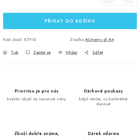
Měrná cena:
PŘIDAT DO KOŠÍKU
Kód zboží:
87916
Značka:
Alchemy of Art
Tisk
Zeptat se
Hlídat
Sdílet
Prioritou je pro nás
Dárkové poukazy
kvalitní zboží za rozumné ceny
když nevíte, co konkrétně
darovat
Zboží dobře známe,
Dárek zdarma