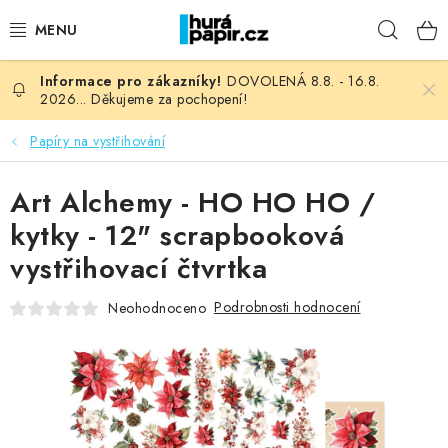
Přejít
Hleda
na
obsah
DOVOLENÁ 8.8. - 16.8.
NOVINKY
2026... Děkujeme za pochopení!
HURÁ DÍLNA
Papíry na vystřihování
VŠECHNO ZBOŽÍ
Art Alchemy - HO HO HO /
kytky - 12" scrapbooková
KNIHAŘSKÝ MATERIÁL
vystřihovací čtvrtka
KURZY NATY LYSAK
Podrobnosti hodnocení
Neohodnoceno
OBLÍBENÉ ♥️
FOTORECENZE