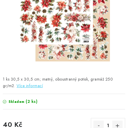
MOJE OBJEDNÁVKA
ZNAČKY
Doprava
Kontakty
Moje objednávka
Oblíbené ♥️
Hodnocení obchodu
Obchodní podmínky
Podmínky ochrany osobních údajů
Ověřování recenzí
Jak nakupovat
1 ks 30,5 x 30,5 cm; matný, oboustranný potisk, gramáž 250
gr/m2.
Více informací
(2 ks)
Skladem
40 Kč