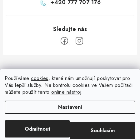
+420 777 707 176
Z
á
Informace pro vás
p
Používáme
cookies
, které nám umožňují poskytovat pro
a
Vás lepší služby. Na kontrolu cookies ve Vašem počítači
Doprava
Nepřehlédněte
t
můžete použít tento
online nástroj
.
Kontakty
í
Blog s nápady a návody
Facebook
Nastavení
Moje objednávka
Slovník pojmů, české návody
Oblíbené ♥️
Copyright 2026
HuráPapír.cz
. Všechna práva vyhrazena.
Upravit nastavení
Hurá TÝM
Odmítnout
Souhlasím
cookies
Hodnocení obchodu
Reklamace a vrácení zboží
Vytvořil Shoptet