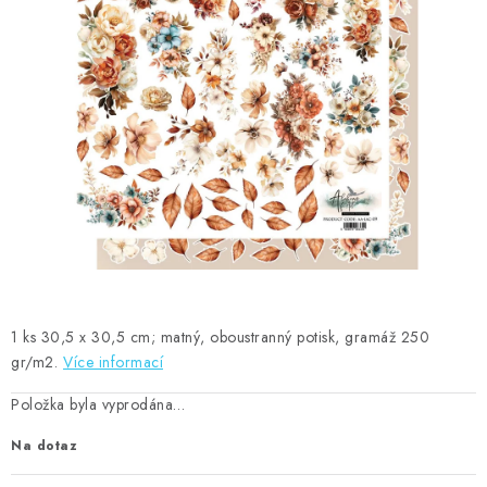
MOJE OBJEDNÁVKA
ZNAČKY
Doprava
Kontakty
Moje objednávka
Oblíbené ♥️
Hodnocení obchodu
Obchodní podmínky
Podmínky ochrany osobních údajů
Ověřování recenzí
Jak nakupovat
1 ks 30,5 x 30,5 cm; matný, oboustranný potisk, gramáž 250
gr/m2.
Více informací
Položka byla vyprodána…
Na dotaz