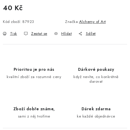
40 Kč
Měrná cena:
Kód zboží:
87923
Značka:
Alchemy of Art
Tisk
Zeptat se
Hlídat
Sdílet
Prioritou je pro nás
Dárkové poukazy
kvalitní zboží za rozumné ceny
když nevíte, co konkrétně
darovat
Zboží dobře známe,
Dárek zdarma
sami z něj tvoříme
ke každé objednávce