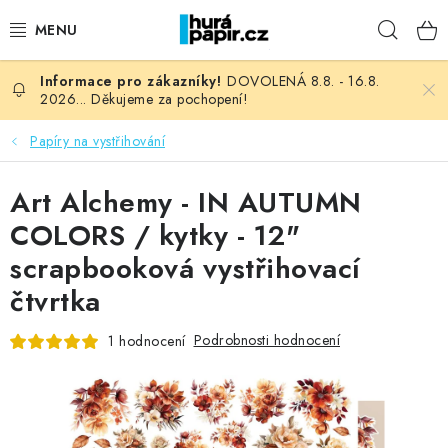
Přejít
Hleda
na
obsah
DOVOLENÁ 8.8. - 16.8.
NOVINKY
2026... Děkujeme za pochopení!
HURÁ DÍLNA
Papíry na vystřihování
VŠECHNO ZBOŽÍ
Art Alchemy - IN AUTUMN
COLORS / kytky - 12"
KNIHAŘSKÝ MATERIÁL
scrapbooková vystřihovací
čtvrtka
KURZY NATY LYSAK
Podrobnosti hodnocení
1 hodnocení
OBLÍBENÉ ♥️
FOTORECENZE