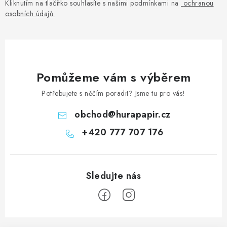
Kliknutím na tlačítko souhlasíte s našimi podmínkami na
ochranou
osobních údajů
.
Pomůžeme vám s výběrem
Potřebujete s něčím poradit? Jsme tu pro vás!
obchod
@
hurapapir.cz
+420 777 707 176
Z