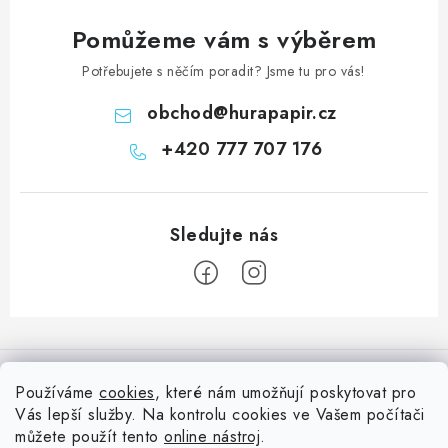
Pomůžeme vám s výběrem
Potřebujete s něčím poradit? Jsme tu pro vás!
obchod
@
hurapapir.cz
+420 777 707 176
Z
á
Informace pro vás
p
Používáme
cookies
, které nám umožňují poskytovat pro
a
Vás lepší služby. Na kontrolu cookies ve Vašem počítači
Doprava
Nepřehlédněte
t
můžete použít tento
online nástroj
.