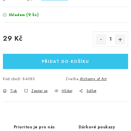
(9 ks)
Skladem
29 Kč
Měrná cena:
PŘIDAT DO KOŠÍKU
Kód zboží:
84085
Značka:
Alchemy of Art
Tisk
Zeptat se
Hlídat
Sdílet
Prioritou je pro nás
Dárkové poukazy