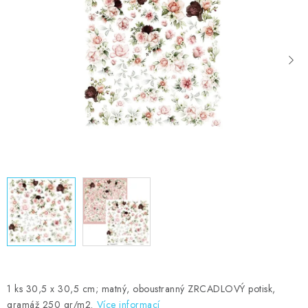
MOJE OBJEDNÁVKA
ZNAČKY
Doprava
Kontakty
Moje objednávka
Oblíbené ♥️
Hodnocení obchodu
Obchodní podmínky
Podmínky ochrany osobních údajů
Ověřování recenzí
Jak nakupovat
1 ks 30,5 x 30,5 cm; matný, oboustranný ZRCADLOVÝ potisk,
gramáž 250 gr/m2.
Více informací