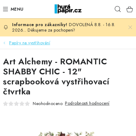
Přejít
Hleda
na
obsah
DOVOLENÁ 8.8. - 16.8.
NOVINKY
2026... Děkujeme za pochopení!
HURÁ DÍLNA
Papíry na vystřihování
VŠECHNO ZBOŽÍ
Art Alchemy - ROMANTIC
SHABBY CHIC - 12"
KNIHAŘSKÝ MATERIÁL
scrapbooková vystřihovací
čtvrtka
KURZY NATY LYSAK
Podrobnosti hodnocení
Neohodnoceno
OBLÍBENÉ ♥️
FOTORECENZE