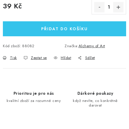
39 Kč
Měrná cena:
PŘIDAT DO KOŠÍKU
Kód zboží:
88082
Značka:
Alchemy of Art
Tisk
Zeptat se
Hlídat
Sdílet
Prioritou je pro nás
Dárkové poukazy
kvalitní zboží za rozumné ceny
když nevíte, co konkrétně
darovat