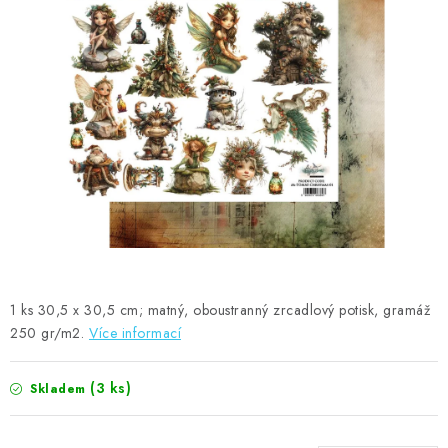
MOJE OBJEDNÁVKA
ZNAČKY
Doprava
Kontakty
Moje objednávka
Oblíbené ♥️
Hodnocení obchodu
Obchodní podmínky
Podmínky ochrany osobních údajů
Ověřování recenzí
Jak nakupovat
1 ks 30,5 x 30,5 cm; matný, oboustranný zrcadlový potisk, gramáž
250 gr/m2.
Více informací
(3 ks)
Skladem