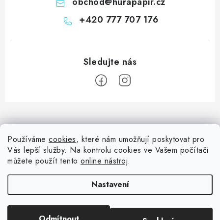
obchod
@
hurapapir.cz
+420 777 707 176
Z
á
Informace pro vás
p
Používáme
cookies
, které nám umožňují poskytovat pro
a
Vás lepší služby. Na kontrolu cookies ve Vašem počítači
Doprava
Nepřehlédněte
t
můžete použít tento
online nástroj
.
Kontakty
í
Blog s nápady a návody
Facebook
Nastavení
Moje objednávka
Slovník pojmů, české návody
Oblíbené ♥️
Copyright 2026
HuráPapír.cz
. Všechna práva vyhrazena.
Upravit nastavení
Hurá TÝM
Odmítnout