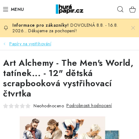
Přejít
Hleda
na
obsah
DOVOLENÁ 8.8. - 16.8.
NOVINKY
2026... Děkujeme za pochopení!
HURÁ DÍLNA
Papíry na vystřihování
VŠECHNO ZBOŽÍ
Art Alchemy - The Men's World,
tatínek... - 12" dětská
KNIHAŘSKÝ MATERIÁL
scrapbooková vystřihovací
čtvrtka
KURZY NATY LYSAK
Podrobnosti hodnocení
Neohodnoceno
OBLÍBENÉ ♥️
FOTORECENZE