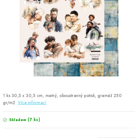
MOJE OBJEDNÁVKA
ZNAČKY
Doprava
Kontakty
Moje objednávka
Oblíbené ♥️
Hodnocení obchodu
Obchodní podmínky
Podmínky ochrany osobních údajů
Ověřování recenzí
Jak nakupovat
1 ks 30,5 x 30,5 cm; matný, oboustranný potisk, gramáž 250
gr/m2.
Více informací
(7 ks)
Skladem