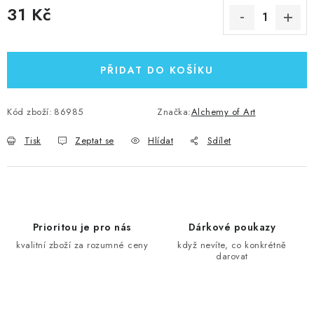
31 Kč
Měrná cena:
PŘIDAT DO KOŠÍKU
Kód zboží:
86985
Značka:
Alchemy of Art
Tisk
Zeptat se
Hlídat
Sdílet
Prioritou je pro nás
Dárkové poukazy
kvalitní zboží za rozumné ceny
když nevíte, co konkrétně
darovat