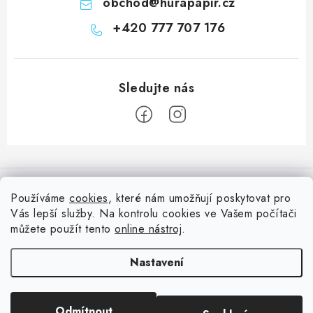
obchod
@
hurapapir.cz
+420 777 707 176
Z
á
Informace pro vás
p
Používáme
cookies
, které nám umožňují poskytovat pro
a
Vás lepší služby. Na kontrolu cookies ve Vašem počítači
Doprava
Nepřehlédněte
t
můžete použít tento
online nástroj
.
Kontakty
í
Blog s nápady a návody
Facebook
Nastavení
Moje objednávka
Slovník pojmů, české návody
Oblíbené ♥️
Copyright 2026
HuráPapír.cz
. Všechna práva vyhrazena.
Upravit nastavení
Hurá TÝM
Odmítnout